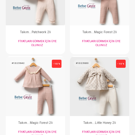
FIYATLARI GÖRMEK IÇIN ÜYE
FIYATLARI GÖRMEK
OLUNUZ
OLUNUZ
#132.5595
#132.5643
- 10 %
Takım...Patchwork 2li
Takım...Magic For
FIYATLARI GÖRMEK IÇIN ÜYE
FIYATLARI GÖRMEK
OLUNUZ
OLUNUZ