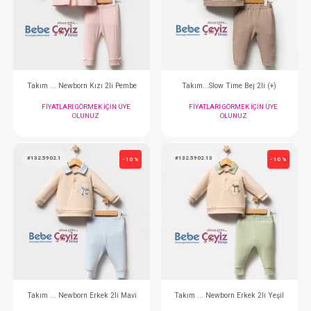
Takım...2li Authentıc
Takım...Daıly Eleg
FIYATLARI GÖRMEK IÇIN ÜYE
FIYATLARI GÖRMEK
OLUNUZ
OLUNUZ
#132.9003.1
#132.5910.10
- 10 %