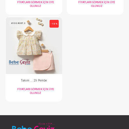
Takım...Quılted 2 li
Takım ... Newborn Kız
FIYATLARI GÖRMEK IÇIN ÜYE
FIYATLARI GÖRMEK
OLUNUZ
OLUNUZ
#132.5910.2
#132.5723
- 10 %
Takım ... Newborn Kızı 2li Pembe
Takım...Slow Time Be
FIYATLARI GÖRMEK IÇIN ÜYE
FIYATLARI GÖRMEK
OLUNUZ
OLUNUZ