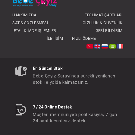
HAKKIMIZDA
TESLIMAT ŞARTLARI
#132.5902.1
#132.5902.13
- 10 %
SATIŞ SÖZLEŞMESI
GIZLILIK & GÜVENLIK
İPTAL & İADE İŞLEMLERI
GERI BILDIRIM
İLETIŞIM
HIZLI ÖDEME
En Güncel Stok
Bebe Çeyiz Sarayı'nda sürekli yenilenen
stok ile yolda kalmazsınız.
Takım ... Newborn Erkek 2li Mavi
Takım ... Newborn Erke
FIYATLARI GÖRMEK IÇIN ÜYE
FIYATLARI GÖRMEK
7 / 24 Online Destek
OLUNUZ
OLUNUZ
Müşteri memnuniyeti politikasıyla, 7 gün
24 saat kesintisiz destek.
#132.8207.2
- 10 %