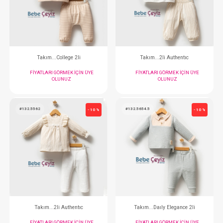
Takım...College Badyli
Takım...College
FIYATLARI GÖRMEK IÇIN ÜYE
FIYATLARI GÖRMEK
OLUNUZ
OLUNUZ
#132.5583
#132.5564
- 10 %