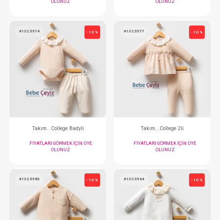
#132.5642
#132.5633
- 10 %
Takım...Magic Forest 2li
Takım...Little Hon
FIYATLARI GÖRMEK IÇIN ÜYE
FIYATLARI GÖRMEK
OLUNUZ
OLUNUZ
#132.5574
#132.5577
- 10 %