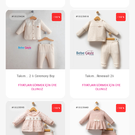
Takım...2 li Monster Party
Takım...Romantic 
FIYATLARI GÖRMEK IÇIN ÜYE
FIYATLARI GÖRMEK
OLUNUZ
OLUNUZ
#132.5424
#132.5616
- 10 %
Takım... 2 li Ceremony Boy
Takım...Renewal