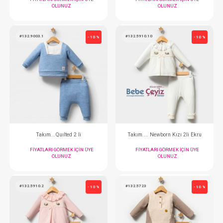
Takım...College 2li
Takım...2li Auth
FIYATLARI GÖRMEK IÇIN ÜYE
FIYATLARI GÖRMEK
OLUNUZ
OLUNUZ
#132.5562
#132.5654.5
- 10 %