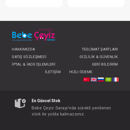
Takım ... 2li Pembe
Takım...2'li
FIYATLARI GÖRMEK IÇIN ÜYE
FIYATLARI GÖRMEK
OLUNUZ
OLUNUZ
HAKKIMIZDA
TESLIMAT ŞARTLARI
SATIŞ SÖZLEŞMESI
GIZLILIK & GÜVENLIK
İPTAL & İADE İŞLEMLERI
GERI BILDIRIM
İLETIŞIM
HIZLI ÖDEME
En Güncel Stok
Bebe Çeyiz Sarayı'nda sürekli yenilenen
stok ile yolda kalmazsınız.