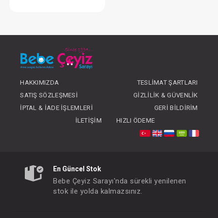
Takım...3'Lü
FIYATLARI GÖRMEK IÇIN ÜYE
OLUNUZ
HAKKIMIZDA
TESLIMAT ŞARTLARI
SATIŞ SÖZLEŞMESI
GIZLILIK & GÜVENLIK
İPTAL & İADE İŞLEMLERI
GERI BILDIRIM
İLETIŞIM
HIZLI ÖDEME
En Güncel Stok
Bebe Çeyiz Sarayı'nda sürekli yenilenen
stok ile yolda kalmazsınız.