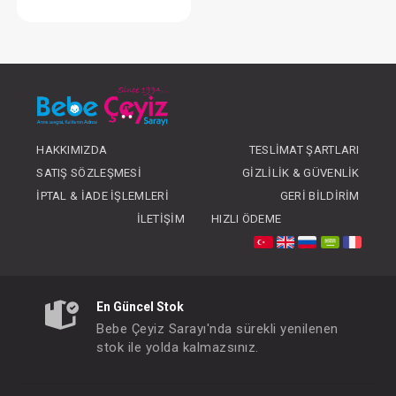
Takım...3'Lü
FIYATLARI GÖRMEK IÇIN ÜYE
OLUNUZ
HAKKIMIZDA
TESLIMAT ŞARTLARI
SATIŞ SÖZLEŞMESI
GIZLILIK & GÜVENLIK
İPTAL & İADE İŞLEMLERI
GERI BILDIRIM
İLETIŞIM
HIZLI ÖDEME
En Güncel Stok
Bebe Çeyiz Sarayı'nda sürekli yenilenen
stok ile yolda kalmazsınız.