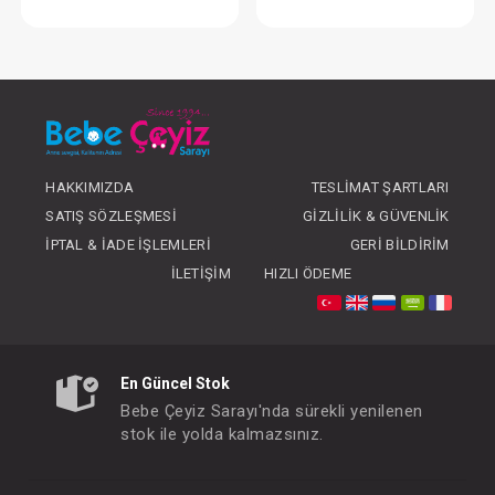
Dudak Kremi...Lip Balm
Krem...Organic Nip
FIYATLARI GÖRMEK IÇIN ÜYE
FIYATLARI GÖRMEK
OLUNUZ
OLUNUZ
HAKKIMIZDA
TESLIMAT ŞARTLARI
SATIŞ SÖZLEŞMESI
GIZLILIK & GÜVENLIK
İPTAL & İADE İŞLEMLERI
GERI BILDIRIM
İLETIŞIM
HIZLI ÖDEME
En Güncel Stok
Bebe Çeyiz Sarayı'nda sürekli yenilenen
stok ile yolda kalmazsınız.