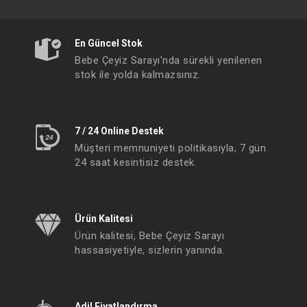
En Güncel Stok
Bebe Çeyiz Sarayı'nda sürekli yenilenen
stok ile yolda kalmazsınız.
Pişik Kremi...100 ML
DALİN Likit Pudr
FIYATLARI GÖRMEK IÇIN ÜYE
FIYATLARI GÖRMEK
7 / 24 Online Destek
OLUNUZ
OLUNUZ
Müşteri memnuniyeti politikasıyla, 7 gün
24 saat kesintisiz destek.
Ürün Kalitesi
Ürün kalitesi, Bebe Çeyiz Sarayı
hassasiyetiyle, sizlerin yanında.
Adil Fiyatlandırma