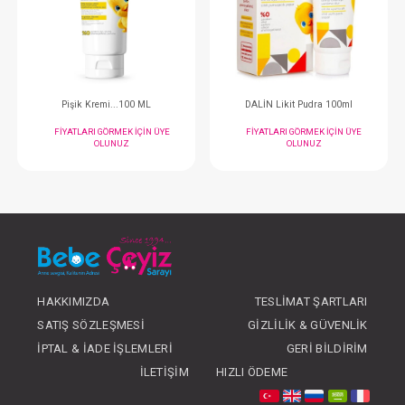
Yağ...Klasik 300 ML
Sabun...Yeni Formül K
FIYATLARI GÖRMEK IÇIN ÜYE
FIYATLARI GÖRMEK
OLUNUZ
OLUNUZ
HAKKIMIZDA
TESLIMAT ŞARTLARI
#028.7796
#028.2316
- 10 %
SATIŞ SÖZLEŞMESI
GIZLILIK & GÜVENLIK
İPTAL & İADE İŞLEMLERI
GERI BILDIRIM
İLETIŞIM
HIZLI ÖDEME