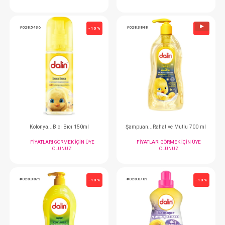
Kolay Tarama Sprey ... Badem Yağlı 200 ml
Deterjan...Sıvı Çama
FIYATLARI GÖRMEK IÇIN ÜYE
FIYATLARI GÖRMEK
OLUNUZ
OLUNUZ
#028.5436
#028.3848
- 10 %
Kolonya...Bıcı Bıcı 150ml
Şampuan...Rahat ve M