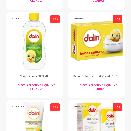
#028.6239
#028.5867
- 10 %
Yağ...Sprey 200 ML
Kolonya...Çiçek Bahç
FIYATLARI GÖRMEK IÇIN ÜYE
FIYATLARI GÖRMEK
OLUNUZ
OLUNUZ
#028.3121
#028.6311
- 10 %