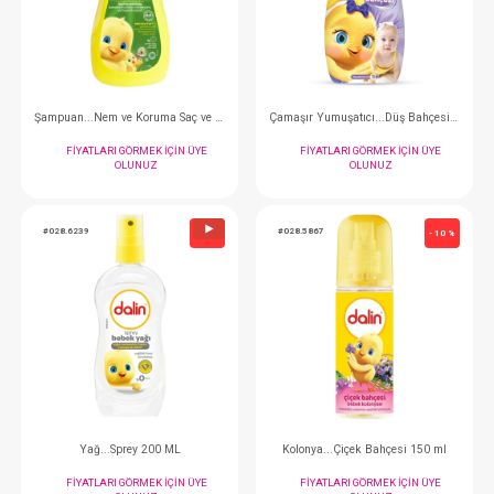
FIYATLARI GÖRMEK IÇIN ÜYE
FIYATLARI GÖRMEK
OLUNUZ
OLUNUZ
#028.3879
#028.0709
- 10 %
Şampuan...Nem ve Koruma Saç ve Vücut 700ml
FIYATLARI GÖRMEK IÇIN ÜYE
FIYATLARI GÖRMEK
OLUNUZ
OLUNUZ