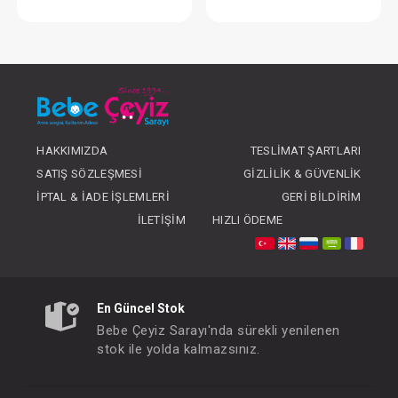
Krem...Organic Nipple Balm
Dudak Kremi...Li
FIYATLARI GÖRMEK IÇIN ÜYE
FIYATLARI GÖRMEK
OLUNUZ
OLUNUZ
HAKKIMIZDA
TESLIMAT ŞARTLARI
SATIŞ SÖZLEŞMESI
GIZLILIK & GÜVENLIK
İPTAL & İADE İŞLEMLERI
GERI BILDIRIM
İLETIŞIM
HIZLI ÖDEME
En Güncel Stok
Bebe Çeyiz Sarayı'nda sürekli yenilenen
stok ile yolda kalmazsınız.