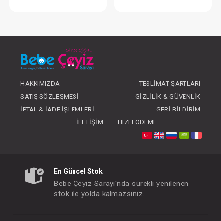
Sudocrem Bebek Bakım Kremi 60 gr
FIYATLARI GÖRMEK IÇIN ÜYE
FIYATLARI GÖRMEK
OLUNUZ
OLUNUZ
HAKKIMIZDA
TESLIMAT ŞARTLARI
SATIŞ SÖZLEŞMESI
GIZLILIK & GÜVENLIK
İPTAL & İADE İŞLEMLERI
GERI BILDIRIM
İLETIŞIM
HIZLI ÖDEME
En Güncel Stok
Bebe Çeyiz Sarayı'nda sürekli yenilenen
stok ile yolda kalmazsınız.