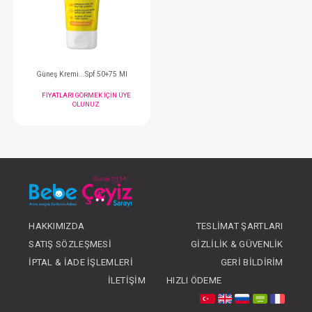
FIYATLARI GÖRMEK IÇIN ÜYE
FIYATLARI GÖRMEK
OLUNUZ
OLUNUZ
#075.112580
- 10 %
HAKKIMIZDA
TESLIMAT ŞARTLARI
SATIŞ SÖZLEŞMESI
GIZLILIK & GÜVENLIK
Güneş Kremi...Spf 50+75 Ml
İPTAL & İADE İŞLEMLERI
GERI BILDIRIM
FIYATLARI GÖRMEK IÇIN ÜYE
İLETIŞIM
HIZLI ÖDEME
OLUNUZ