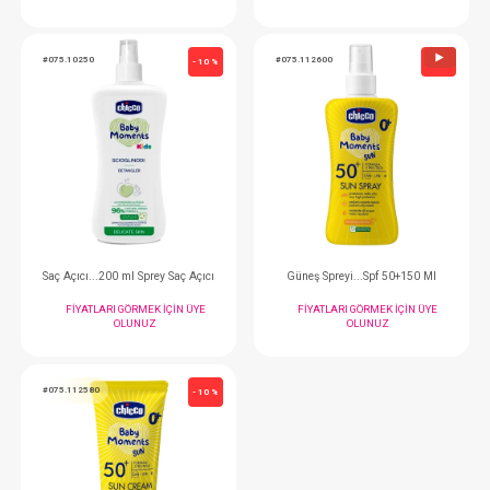
Losyon...Baby Moments Vücut Losyonu 200 ML
FIYATLARI GÖRMEK IÇIN ÜYE
FIYATLARI GÖRMEK
OLUNUZ
OLUNUZ
#075.10250
#075.112600
- 10 %
Saç Açıcı...200 ml Sprey Saç Açıcı
Güneş Spreyi...Spf 