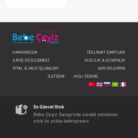
Göğüs Pompası...Silikon
FIYATLARI GÖRMEK IÇIN ÜYE
OLUNUZ
HAKKIMIZDA
TESLIMAT ŞARTLARI
SATIŞ SÖZLEŞMESI
GIZLILIK & GÜVENLIK
İPTAL & İADE İŞLEMLERI
GERI BILDIRIM
İLETIŞIM
HIZLI ÖDEME
En Güncel Stok
Bebe Çeyiz Sarayı'nda sürekli yenilenen
stok ile yolda kalmazsınız.