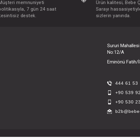
Müşteri memnuniyeti
Ürün kalitesi, Bebe 
politikasıyla, 7 gün 24 saat
Sarayı hassasiyetiyl
kesintisiz destek.
sizlerin yanında.
Sururi Mahalles
No:12/A
Eminönü Fatih
444 61 53
+90 539 9
+90 530 2
b2b@bebec