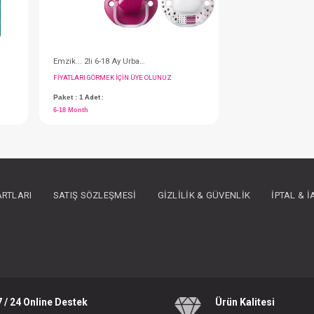
Bardak...Devrilmez Sarı Ecom
Emzik... 2li 6-18 Ay Urban Kız
IN ÜYE OLUNUZ
FIYATLARI GÖRMEK IÇIN ÜYE OLUNUZ
ARTLARI
SATIŞ SÖZLEŞMESI
GIZLILIK & GÜVENLIK
İPTAL & 
Paket : 1
Adet :
6-18 Month
7 / 24 Online Destek
Ürün Kalitesi