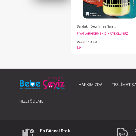
FIYATLARI GÖRMEK IÇ
HAKKIMIZDA
TESLIMAT Ş
Paket : 1
Adet :
12+
HIZLI ÖDEME
En Güncel Stok