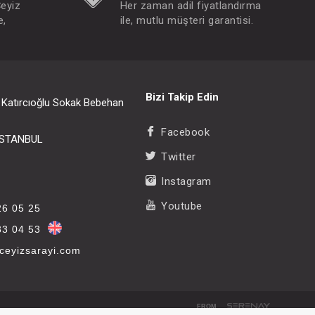
Çeyiz
Her zaman adil fiyatlandırma
e,
ile, mutlu müşteri garantisi.
Bizi Takip Edin
i Katırcıoğlu Sokak Bebehan
Facebook
/İSTANBUL
Twitter
Instagram
Youtube
26 05 25
33 04 53
eyizsarayi.com
FROM