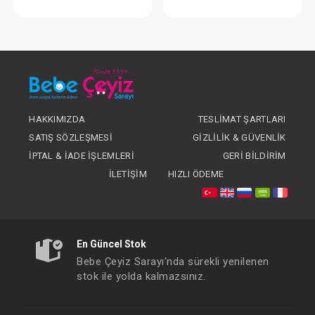
Emzik Happy Paci Tek Pç Silikon 0-6 Ay Pembe
FIYATLARI GÖRMEK IÇIN ÜYE
FIYATLARI GÖRMEK
OLUNUZ
OLUNUZ
HAKKIMIZDA
TESLIMAT ŞARTLARI
SATIŞ SÖZLEŞMESI
GIZLILIK & GÜVENLIK
İPTAL & İADE İŞLEMLERI
GERI BILDIRIM
İLETIŞIM
HIZLI ÖDEME
En Güncel Stok
Bebe Çeyiz Sarayı'nda sürekli yenilenen
stok ile yolda kalmazsınız.