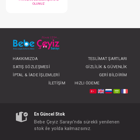
Bardak...Kulplu Eğitici 150 ml Mavi
FIYATLARI GÖRMEK IÇIN ÜYE
FIYATLARI GÖRMEK
HAKKIMIZDA
TESLIMAT ŞARTLARI
OLUNUZ
OLUNUZ
SATIŞ SÖZLEŞMESI
GIZLILIK & GÜVENLIK
İPTAL & İADE İŞLEMLERI
GERI BILDIRIM
İLETIŞIM
HIZLI ÖDEME
#092.5064
- 10 %
En Güncel Stok
Bebe Çeyiz Sarayı'nda sürekli yenilenen
stok ile yolda kalmazsınız.