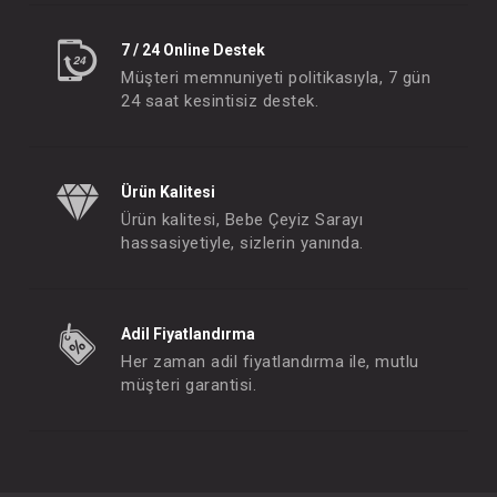
7 / 24 Online Destek
Müşteri memnuniyeti politikasıyla, 7 gün
Kaşık...2li Powder Green Saklama Kutulu
24 saat kesintisiz destek.
FIYATLARI GÖRMEK IÇIN ÜYE
OLUNUZ
Ürün Kalitesi
Ürün kalitesi, Bebe Çeyiz Sarayı
hassasiyetiyle, sizlerin yanında.
Adil Fiyatlandırma
Her zaman adil fiyatlandırma ile, mutlu
müşteri garantisi.