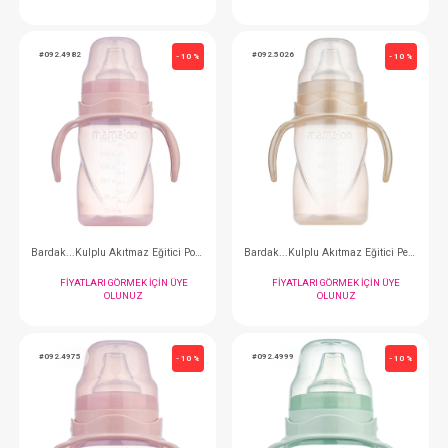
Bardak...Kulplu Akıtmaz Eğit. Powder Green 270 ml
FIYATLARI GÖRMEK IÇIN ÜYE
FIYATLARI GÖRMEK
OLUNUZ
OLUNUZ
#092.4982
#092.5026
- 10 %
Bardak...Kulplu Akıtmaz Eğitici Powder Pınk 270 ml