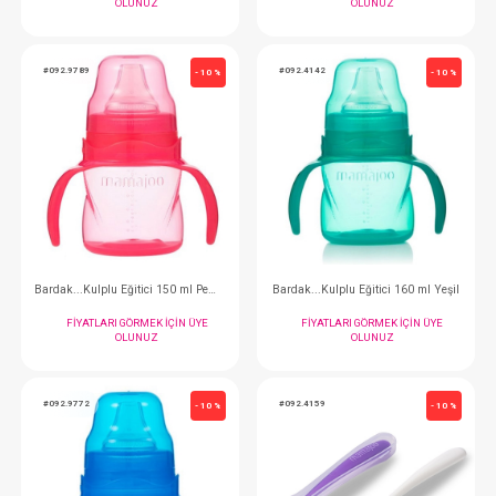
#092.5033
#092.5019
- 10 %
Bardak...Kulplu Akıtmaz Eğitici Black 160 ml
FIYATLARI GÖRMEK IÇIN ÜYE
FIYATLARI GÖRMEK
OLUNUZ
OLUNUZ
#092.9789
#092.4142
- 10 %