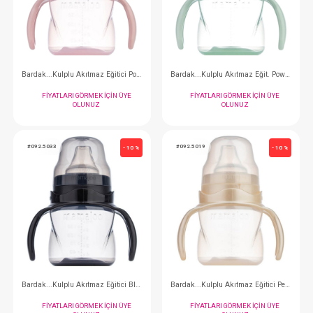
FIYATLARI GÖRMEK IÇIN ÜYE
FIYATLARI GÖRMEK
OLUNUZ
OLUNUZ
#092.4975
#092.4999
- 10 %
Bardak...Kulplu Akıtmaz Eğitici Powder Pınk 160 ml
FIYATLARI GÖRMEK IÇIN ÜYE
FIYATLARI GÖRMEK
OLUNUZ
OLUNUZ