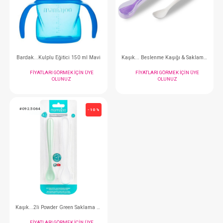
Bardak...Kulplu Eğitici 150 ml Pembe
Bardak...Kulplu Eğitici
FIYATLARI GÖRMEK IÇIN ÜYE
FIYATLARI GÖRMEK
OLUNUZ
OLUNUZ
#092.9772
#092.4159
- 10 %