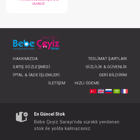
Bardak...Kulplu Akıtmaz Eğit. Powder Green 270 ml
FIYATLARI GÖRMEK IÇIN ÜYE
FIYATLARI GÖRMEK
HAKKIMIZDA
TESLIMAT ŞARTLARI
OLUNUZ
OLUNUZ
SATIŞ SÖZLEŞMESI
GIZLILIK & GÜVENLIK
İPTAL & İADE İŞLEMLERI
GERI BILDIRIM
İLETIŞIM
HIZLI ÖDEME
#092.4159
- 10 %
En Güncel Stok
Bebe Çeyiz Sarayı'nda sürekli yenilenen
stok ile yolda kalmazsınız.