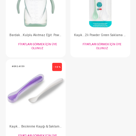
Bardak...Kulplu Akıtmaz Eğit. Powder Green 160 ml
FIYATLARI GÖRMEK IÇIN ÜYE
FIYATLARI GÖRMEK
OLUNUZ
OLUNUZ
#092.5002
#092.5064
- 10 %