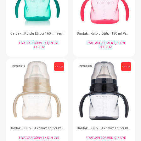
FIYATLARI GÖRMEK IÇIN ÜYE
FIYATLARI GÖRMEK
OLUNUZ
OLUNUZ
#092.4142
#092.9789
- 10 %
Bardak...Kulplu Eğitici 160 ml Yeşil
FIYATLARI GÖRMEK IÇIN ÜYE
FIYATLARI GÖRMEK
OLUNUZ
OLUNUZ