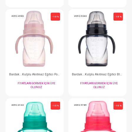
Bardak...Kulplu Eğitici 150 ml Mavi
FIYATLARI GÖRMEK IÇIN ÜYE
FIYATLARI GÖRMEK
OLUNUZ
OLUNUZ
#092.4982
#092.5040
- 10 %
Bardak...Kulplu Akıtmaz Eğitici Powder Pınk 270 ml