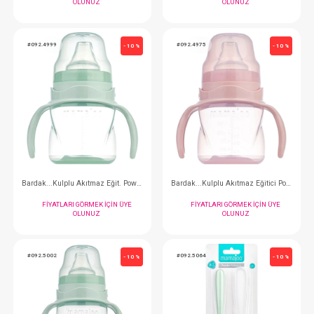
#092.5019
#092.5033
- 10 %
Bardak...Kulplu Akıtmaz Eğitici Pearl 160 ml
FIYATLARI GÖRMEK IÇIN ÜYE
FIYATLARI GÖRMEK
OLUNUZ
OLUNUZ
#092.4999
#092.4975
- 10 %