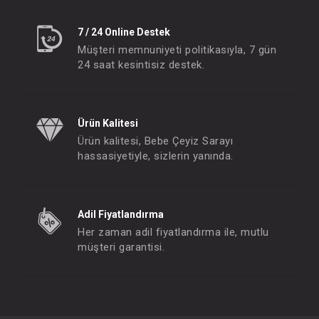
7 / 24 Online Destek
Müşteri memnuniyeti politikasıyla, 7 gün
Kaşık... Beslenme Kaşığı & Saklama Kutusu Mor
24 saat kesintisiz destek.
FIYATLARI GÖRMEK IÇIN ÜYE
OLUNUZ
Ürün Kalitesi
Ürün kalitesi, Bebe Çeyiz Sarayı
hassasiyetiyle, sizlerin yanında.
Adil Fiyatlandırma
Her zaman adil fiyatlandırma ile, mutlu
müşteri garantisi.