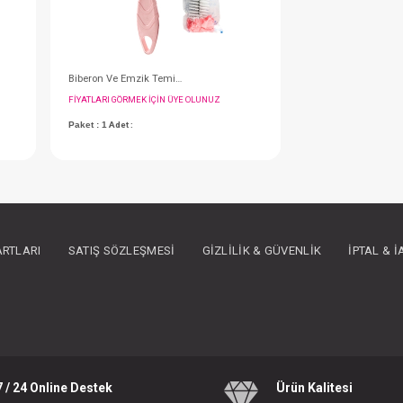
Aspiratör + Yedek Uç...Nazal
Biberon Ve Emzik Temizleme Fırçası
IN ÜYE OLUNUZ
FIYATLARI GÖRMEK IÇIN ÜYE OLUNUZ
ARTLARI
SATIŞ SÖZLEŞMESI
GIZLILIK & GÜVENLIK
İPTAL & 
Paket : 1
Adet :
7 / 24 Online Destek
Ürün Kalitesi