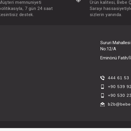
Müşteri memnuniyeti
Ürün kalitesi, Bebe 
politikasıyla, 7 gün 24 saat
Sarayı hassasiyetiyl
kesintisiz destek.
sizlerin yanında.
Sururi Mahalles
No:12/A
Eminönü Fatih
444 61 53
+90 539 9
+90 530 2
b2b@bebec