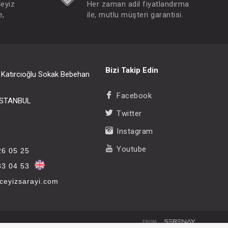
Çeyiz
Her zaman adil fiyatlandırma
e,
ile, mutlu müşteri garantisi.
Bizi Takip Edin
i Katırcıoğlu Sokak Bebehan
Facebook
/İSTANBUL
Twitter
Instagram
Youtube
26 05 25
33 04 53
eyizsarayi.com
FROM