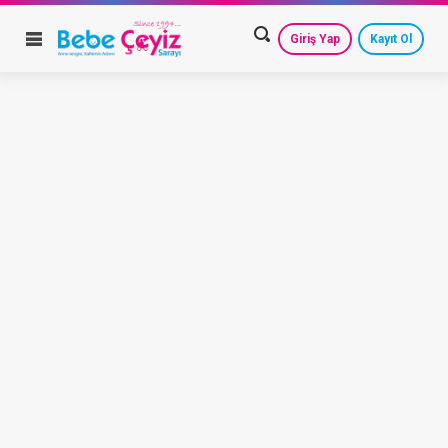
Giriş Yap
Kayıt Ol
HESAP AYARLARIM
GEÇMİŞ SİPARİŞLERİM
GÜVENLİ ÇIKIŞ