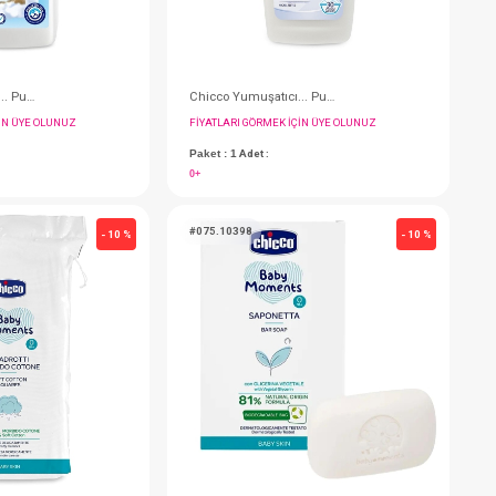
Chicco Yumuşatıcı... Pudra Tazeliği 1,5 Lit
FIYATLARI GÖRMEK IÇIN ÜYE OLUNUZ
F
Paket : 1
Adet :
P
0+
0
#075.10609
#
- 10 %
- 10 %