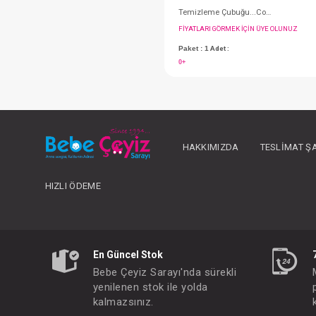
HAKKIMIZDA
TESLIMAT Ş
HIZLI ÖDEME
FIYATLARI GÖRMEK IÇ
Paket : 1
Adet :
0+
En Güncel Stok
Bebe Çeyiz Sarayı'nda sürekli
yenilenen stok ile yolda
kalmazsınız.