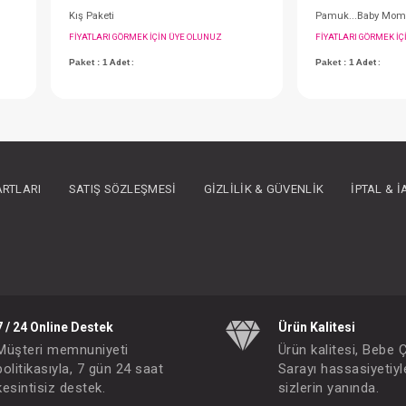
ARTLARI
SATIŞ SÖZLEŞMESI
GIZLILIK & GÜVENLIK
İPTAL & 
Temizleme Çubuğu...Cotton Buds 90 Pcs
Kış Paketi
IN ÜYE OLUNUZ
FIYATLARI GÖRMEK IÇIN ÜYE OLUNUZ
Paket : 1
Adet :
7 / 24 Online Destek
Ürün Kalitesi
Müşteri memnuniyeti
Ürün kalitesi, Bebe 
politikasıyla, 7 gün 24 saat
Sarayı hassasiyetiyl
kesintisiz destek.
sizlerin yanında.