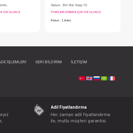
İADE İŞLEMLERI
GERI BILDIRIM
İLETIŞIM
Pamuk...Baby Moments Doğal 60 lı
FIYATLARI GÖRMEK IÇIN ÜYE OLUNUZ
F
Paket : 1
Adet :
P
Adil Fiyatlandırma
Çeyiz
Her zaman adil fiyatlandırma
e,
ile, mutlu müşteri garantisi.