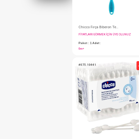
FIYATLARI GÖRMEK IÇ
Paket : 1
Adet :
0m+
#075.10441