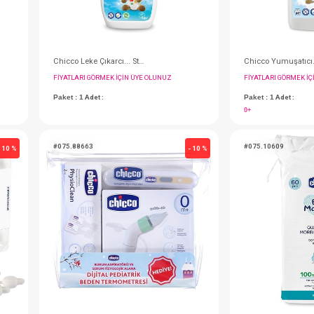
Chicco Fırça Biberon Temizleme
Chicco Leke Çıkarcı... Stain Remover Spray
IN ÜYE OLUNUZ
FIYATLARI GÖRMEK IÇIN ÜYE OLUNUZ
Paket : 1
Adet :
#075.88663
- 10 %