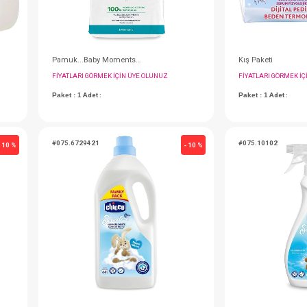
Sabun...Bm Bar Soap 100 Gr
Pamuk...Baby Moments Doğal 60 lı
IN ÜYE OLUNUZ
FIYATLARI GÖRMEK IÇIN ÜYE OLUNUZ
Paket : 1
Adet :
#075.6729421
- 10 %