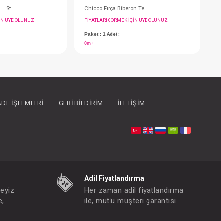
İADE İŞLEMLERI
GERI BILDIRIM
İLETIŞIM
Chicco Leke Çıkarcı... Stain Remover Spray
FIYATLARI GÖRMEK IÇIN ÜYE OLUNUZ
F
Paket : 1
Adet :
P
0
Adil Fiyatlandırma
Çeyiz
Her zaman adil fiyatlandırma
e,
ile, mutlu müşteri garantisi.