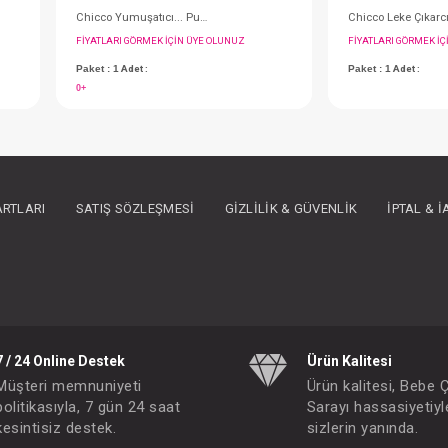
ARTLARI
SATIŞ SÖZLEŞMESI
GIZLILIK & GÜVENLIK
İPTAL & 
Chicco Yumuşatıcı... Pudra Tazeliği 750 ml
Chicco Yumuşatıcı... Pudra Tazeliği 1,5 Lit
IN ÜYE OLUNUZ
FIYATLARI GÖRMEK IÇIN ÜYE OLUNUZ
Paket : 1
Adet :
0+
7 / 24 Online Destek
Ürün Kalitesi
Müşteri memnuniyeti
Ürün kalitesi, Bebe 
politikasıyla, 7 gün 24 saat
Sarayı hassasiyetiyl
kesintisiz destek.
sizlerin yanında.