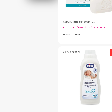
FIYATLARI GÖRMEK IÇ
Paket : 1
Adet :
#075.6729420