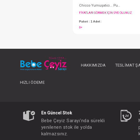
HAKKIMIZDA
TESLIMAT Ş
HIZLI ÖDEME
FIYATLARI GÖRMEK IÇ
Paket : 1
Adet :
0+
En Güncel Stok
Bebe Çeyiz Sarayı'nda sürekli
yenilenen stok ile yolda
kalmazsınız.