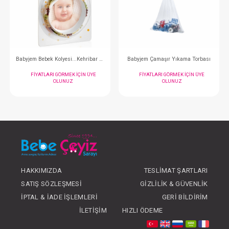
Ağız Bezi...10 Lu Penye
FIYATLARI GÖRMEK IÇIN ÜYE
FIYATLARI GÖRMEK
OLUNUZ
OLUNUZ
HAKKIMIZDA
TESLIMAT ŞARTLARI
#068.587
#068.010
- 10 %
SATIŞ SÖZLEŞMESI
GIZLILIK & GÜVENLIK
İPTAL & İADE İŞLEMLERI
GERI BILDIRIM
İLETIŞIM
HIZLI ÖDEME