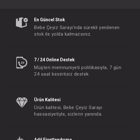
En Güncel Stok
Bebe Çeyiz Sarayı'nda sürekli yenilenen
stok ile yolda kalmazsınız.
Babyjem Bebek Kolyesi...Kehribar Multicolor
Babyjem Çamaşır Yıka
FIYATLARI GÖRMEK IÇIN ÜYE
FIYATLARI GÖRMEK
7 / 24 Online Destek
OLUNUZ
OLUNUZ
Müşteri memnuniyeti politikasıyla, 7 gün
24 saat kesintisiz destek.
Ürün Kalitesi
Ürün kalitesi, Bebe Çeyiz Sarayı
hassasiyetiyle, sizlerin yanında.
Adil Fiyatlandırma