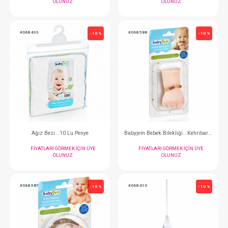
#068.461
#068.802
- 10 %
Temizleme Pamuğu
Mendil...4'lü Bü
FIYATLARI GÖRMEK IÇIN ÜYE
FIYATLARI GÖRMEK
OLUNUZ
OLUNUZ
#068.433
#068.588
- 10 %