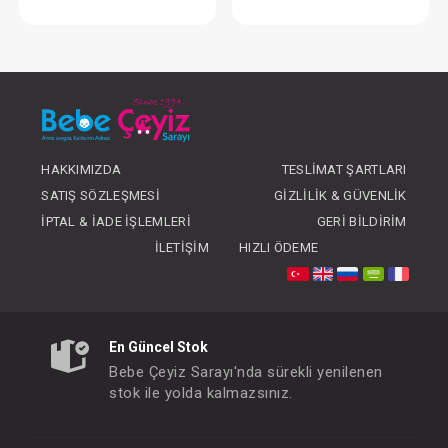
Pişik Kremi...30 Gr.
Pişik Kremi...10
FIYATLARI GÖRMEK IÇIN ÜYE
FIYATLARI GÖRMEK
OLUNUZ
OLUNUZ
HAKKIMIZDA
TESLIMAT ŞARTLARI
SATIŞ SÖZLEŞMESI
GIZLILIK & GÜVENLIK
İPTAL & İADE İŞLEMLERI
GERI BILDIRIM
İLETIŞIM
HIZLI ÖDEME
En Güncel Stok
Bebe Çeyiz Sarayı'nda sürekli yenilenen
stok ile yolda kalmazsınız.