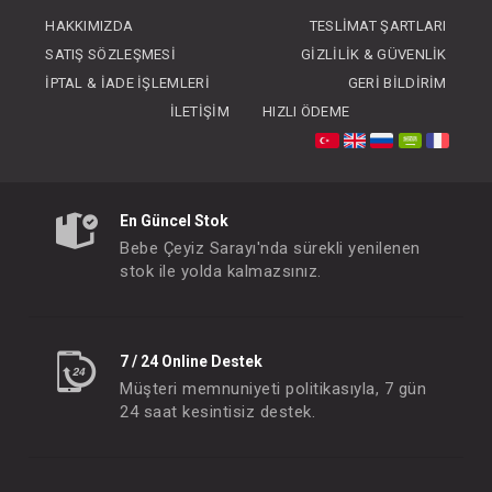
FIYATLARI GÖRMEK IÇIN ÜYE
FIYATLARI GÖRMEK
HAKKIMIZDA
TESLIMAT ŞARTLARI
OLUNUZ
OLUNUZ
SATIŞ SÖZLEŞMESI
GIZLILIK & GÜVENLIK
İPTAL & İADE İŞLEMLERI
GERI BILDIRIM
İLETIŞIM
HIZLI ÖDEME
En Güncel Stok
Bebe Çeyiz Sarayı'nda sürekli yenilenen
stok ile yolda kalmazsınız.
7 / 24 Online Destek
Müşteri memnuniyeti politikasıyla, 7 gün
24 saat kesintisiz destek.