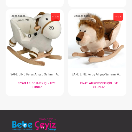
SAFE LİNE Peluş Ahşap Sallanır Ayıcık
FIYATLARI GÖRMEK IÇIN ÜYE
FIYATLARI GÖRMEK
OLUNUZ
OLUNUZ
#001.9388A
#001.9388AS
- 10 %
SAFE LİNE Peluş Ahşap Sallanır At