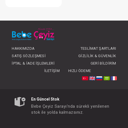
Telsiz...Avent
FIYATLARI GÖRMEK IÇIN ÜYE
OLUNUZ
HAKKIMIZDA
TESLIMAT ŞARTLARI
SATIŞ SÖZLEŞMESI
GIZLILIK & GÜVENLIK
İPTAL & İADE İŞLEMLERI
GERI BILDIRIM
İLETIŞIM
HIZLI ÖDEME
En Güncel Stok
Bebe Çeyiz Sarayı'nda sürekli yenilenen
stok ile yolda kalmazsınız.