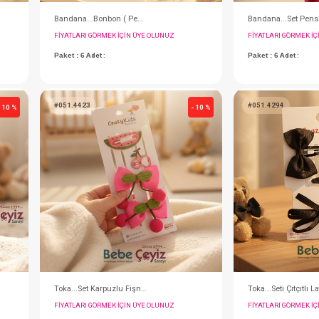
Bandana...Güpürlü Simli ( Beyaz )
Bandana...Bonbon ( Pembe )
IN ÜYE OLUNUZ
FIYATLARI GÖRMEK IÇIN ÜYE OLUNUZ
Paket : 6
Adet :
#051.4423
- 10 %