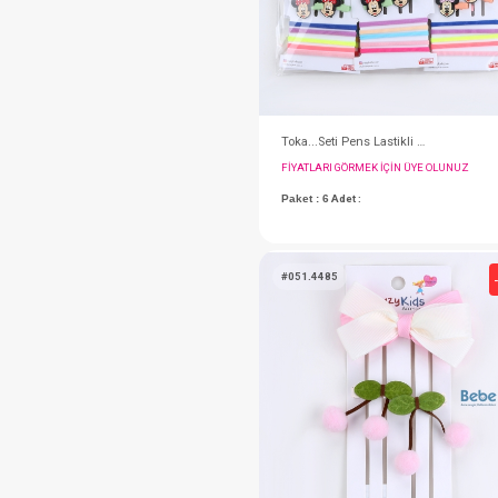
#132.5622
Takım...Streamlıned 
FIYATLARI GÖRMEK IÇ
Paket : 5
Adet :
6/9/12/18/24 Month