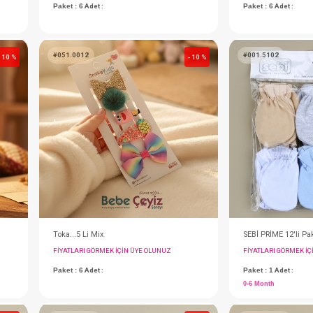
Toka...4lü Gökkuşağı Kurdeleli ( Pembe )
Toka...Set Karpuzlu Fişneli ( Fuşya )
IN ÜYE OLUNUZ
FIYATLARI GÖRMEK IÇIN ÜYE OLUNUZ
Paket : 6
Adet :
#051.0012
- 10 %