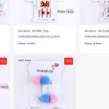
#051.4362
- 10 %
2li
Toka...Dondurmalı Fiyonklu Pens ( Mix )
IN ÜYE OLUNUZ
FIYATLARI GÖRMEK IÇIN ÜYE OLUNUZ
Paket : 6
Adet :