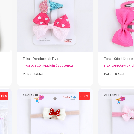
#001.209.37
- 10 %
SEBİ PRİME Bağlamalı Ve Eldivenli Şapka ( Mint )
SEBİ PRİME Bağlamalı Ve Eldivenli Şapka ( Antrasit )
IN ÜYE OLUNUZ
FIYATLARI GÖRMEK IÇIN ÜYE OLUNUZ
Paket : 1
Adet :
0-6 Month