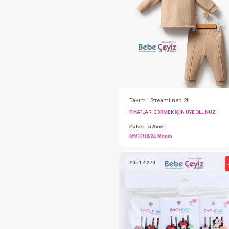
#001.209.11
FIYATLARI GÖRMEK IÇ
Paket : 1
Adet :
0-6 Month