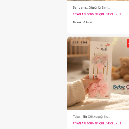
FIYATLARI GÖRMEK IÇ
Paket : 0
Adet :
#051.4508