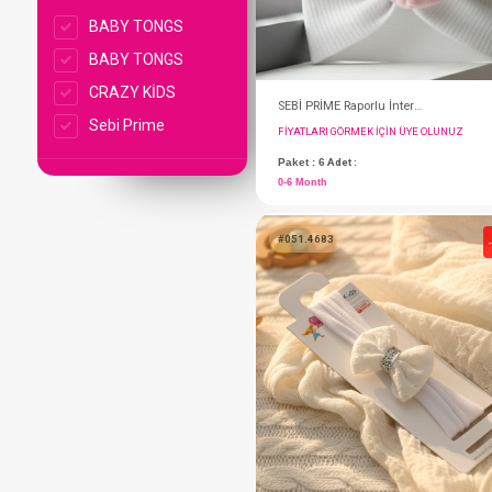
BABY TONGS
BABY TONGS
CRAZY KİDS
Sebi Prime
FIYATLARI GÖRMEK IÇ
Paket : 6
Adet :
0-6 Month
#051.4683