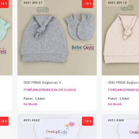
Toka...5 Li Mix
IN ÜYE OLUNUZ
FIYATLARI GÖRMEK IÇIN ÜYE OLUNUZ
Paket : 6
Adet :