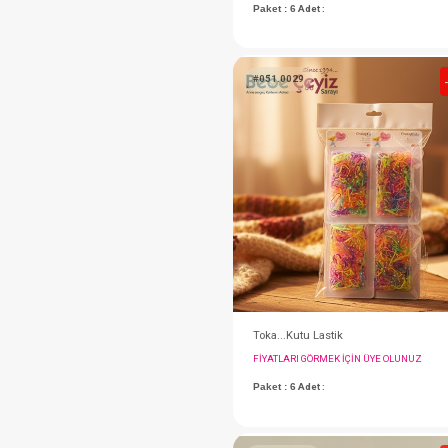
FIYATLARI GÖRMEK IÇ
Paket : 6
Adet :
#051.0029