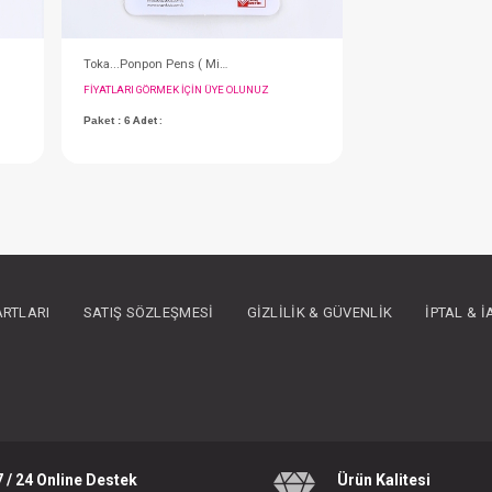
#051.4218
- 10 %
ARTLARI
SATIŞ SÖZLEŞMESI
GIZLILIK & GÜVENLIK
İPTAL & 
Toka...Seti Pens Lastikli Mikili ( Mix )
Bandana...Set Miki ( Krem )
IN ÜYE OLUNUZ
FIYATLARI GÖRMEK IÇIN ÜYE OLUNUZ
7 / 24 Online Destek
Ürün Kalitesi
Paket : 6
Adet :