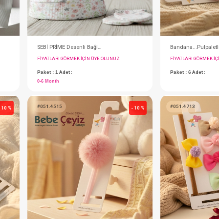
SEBİ PRİME Raporlu İnterlok Ortası Güllü Şapka (Ekru Pembe)
SEBİ PRİME Desenli Bağlamalı Şapka Eldiven
IN ÜYE OLUNUZ
FIYATLARI GÖRMEK IÇIN ÜYE OLUNUZ
Paket : 1
Adet :
0-6 Month
#051.4515
- 10 %