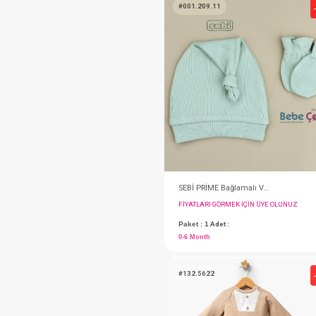
Toka...Kutu Lastik
FIYATLARI GÖRMEK IÇ
Paket : 6
Adet :