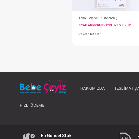
#051.4270
HAKKIMIZDA
TESLIMAT Ş
HIZLI ÖDEME
FIYATLARI GÖRMEK IÇ
En Güncel Stok
Paket : 6
Adet :