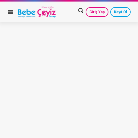
Giriş Yap
Kayıt Ol
HESAP AYARLARIM
GEÇMİŞ SİPARİŞLERİM
GÜVENLİ ÇIKIŞ