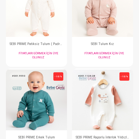
SEBİ PRİME Harfli Tulum
SEBİ PRİME Tu
FIYATLARI GÖRMEK IÇIN ÜYE
FIYATLARI GÖRMEK
OLUNUZ
OLUNUZ
#001.9890.50
#001.9549
- 10 %
SEBİ PRİME Patiksiz Tulum ( Pudra )
SEBİ Tulum K
FIYATLARI GÖRMEK IÇIN ÜYE
FIYATLARI GÖRMEK