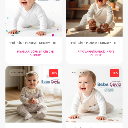
#001.9886
#001.9537
- 10 %
SEBİ PRİME Tulum
SEBİ Mini Çiçekli
FIYATLARI GÖRMEK IÇIN ÜYE
FIYATLARI GÖRMEK
OLUNUZ
OLUNUZ
#001.10003.38
#001.10003.71
- 10 %