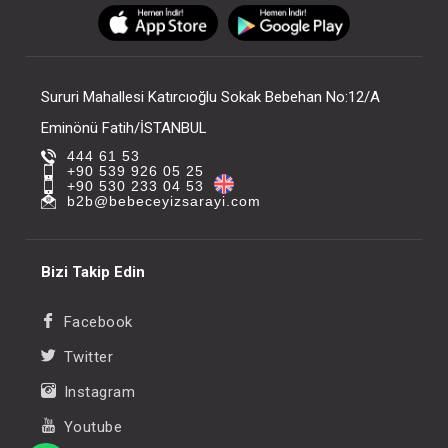
FIYATLARI GÖRMEK IÇIN ÜYE
FIYATLARI GÖRMEK
OLUNUZ
OLUNUZ
Sururi Mahallesi Katırcıoğlu Sokak Bebehan No:12/A
Eminönü Fatih/İSTANBUL
444 61 53
+90 539 926 05 25
+90 530 233 04 53
b2b@bebeceyizsarayi.com
Bizi Takip Edin
Facebook
Twitter
Instagram
Youtube