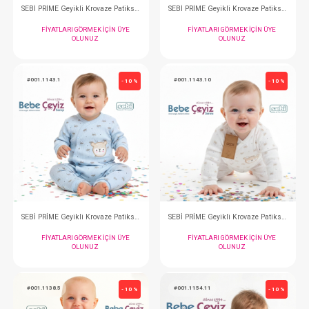
SEBİ PRİME Wafıl Yıldız Ayı Tulum ( Mint )
FIYATLARI GÖRMEK IÇIN ÜYE
FIYATLARI GÖRMEK
OLUNUZ
OLUNUZ
#001.1155.5
#001.1155.1
- 10 %
SEBİ PRİME Wafıl Yıldız Ayı Tulum ( Gri )