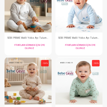
SEBİ PRİME Patikli Çiçekli Tulum
FIYATLARI GÖRMEK IÇIN ÜYE
FIYATLARI GÖRMEK
OLUNUZ
OLUNUZ
#001.1155.11
#001.1155.10
- 10 %