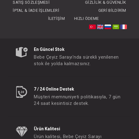
SATIŞ SÖZLEŞMESI
GIZLILIK & GÜVENLIK
İPTAL & İADE İŞLEMLERI
GERI BILDIRIM
İLETIŞIM
HIZLI ÖDEME
SEBİ PRİME Dantelli Tulum (Pembe)
En Güncel Stok
FIYATLARI GÖRMEK IÇIN ÜYE
FIYATLARI GÖRMEK
Bebe Çeyiz Sarayı'nda sürekli yenilenen
OLUNUZ
OLUNUZ
stok ile yolda kalmazsınız.
#001.9781.11
#001.9781.1
- 10 %
7 / 24 Online Destek
Müşteri memnuniyeti politikasıyla, 7 gün
24 saat kesintisiz destek.
Ürün Kalitesi
Ürün kalitesi, Bebe Çeyiz Sarayı