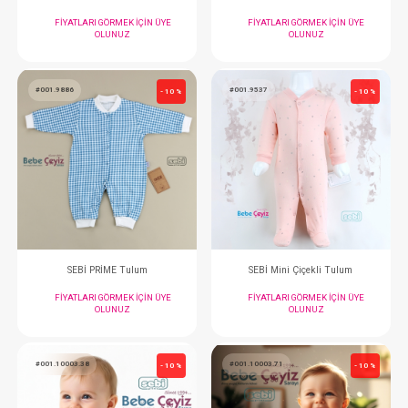
OLUNUZ
OLUNUZ
#001.9550
#001.1136.28
- 10 %
SEBİ PRİME Erkek Tulum
FIYATLARI GÖRMEK IÇIN ÜYE
FIYATLARI GÖRMEK
OLUNUZ
OLUNUZ