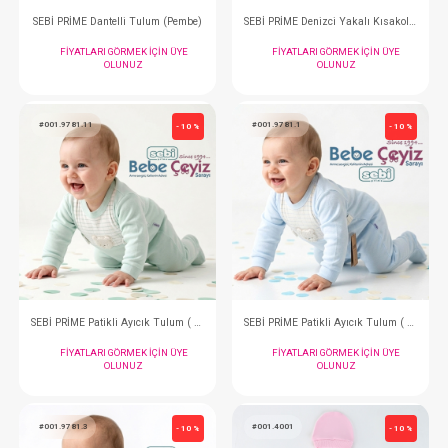
#001.1143.1
#001.1143.10
- 10 %
SEBİ PRİME Geyikli Krovaze Patiksiz Tulum ( Mavi )
FIYATLARI GÖRMEK IÇIN ÜYE
FIYATLARI GÖRMEK
OLUNUZ
OLUNUZ
#001.1138.5
#001.1154.11
- 10 %