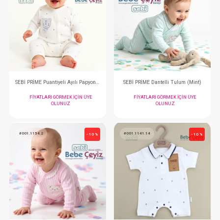
FIYATLARI GÖRMEK IÇIN ÜYE
FIYATLARI GÖRMEK
OLUNUZ
OLUNUZ
#001.1143.12
#001.1143.11
- 10 %
SEBİ PRİME Geyikli Krovaze Patiksiz Tulum ( Bej )
FIYATLARI GÖRMEK IÇIN ÜYE
FIYATLARI GÖRMEK
OLUNUZ
OLUNUZ