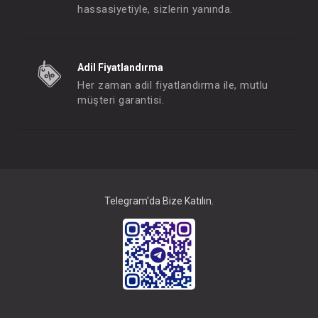
hassasiyetiyle, sizlerin yanında.
SEBİ PRİME Patikli Ayıcık Tulum ( Mint )
Adil Fiyatlandırma
FIYATLARI GÖRMEK IÇIN ÜYE
FIYATLARI GÖRMEK
Her zaman adil fiyatlandırma ile, mutlu
OLUNUZ
OLUNUZ
müşteri garantisi.
#001.9781.3
#001.4001
- 10 %
Telegram'da Bize Katılın.
SEBİ PRİME Patikli Ayıcık Tulum ( Krem )
Sebi Tulum...3 L