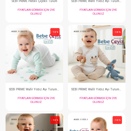
SEBİ PRİME Puantiyeli Kruvaze Tulum (Ekru Pembe)
FIYATLARI GÖRMEK IÇIN ÜYE
FIYATLARI GÖRMEK
OLUNUZ
OLUNUZ
#001.9888
#001.1155.12
- 10 %