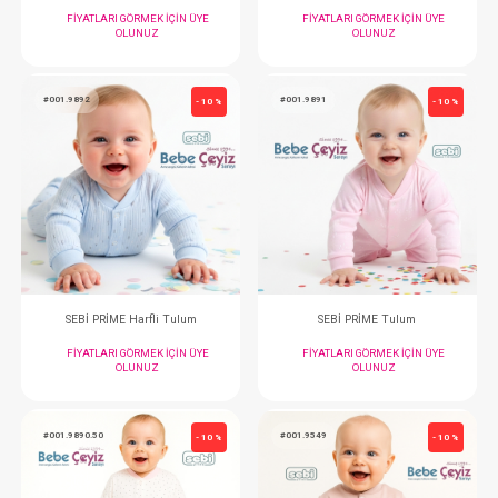
SEBİ PRİME Puantiyeli Kruvaze Tulum ( Ekru Pembe )
SEBİ PRİME Yıldızlı Pa
FIYATLARI GÖRMEK IÇIN ÜYE
FIYATLARI GÖRMEK
OLUNUZ
OLUNUZ
#001.9892
#001.9891
- 10 %