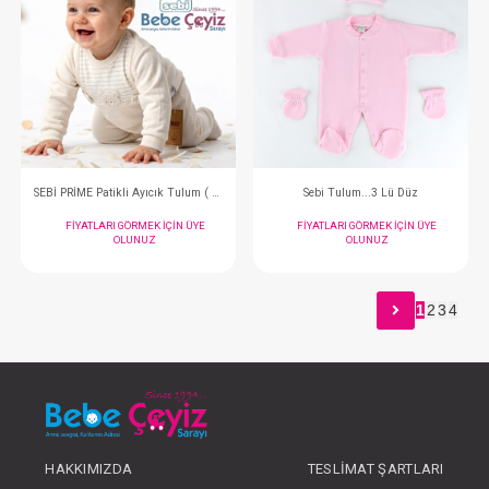
SEBİ PRİME Puantiyeli Ayılı Papyonlu Tulum ( Gri )
SEBİ PRİME Dantelli T
FIYATLARI GÖRMEK IÇIN ÜYE
FIYATLARI GÖRMEK
OLUNUZ
OLUNUZ
1
2
3
4
#001.1154.2
#001.1141.14
- 10 %
HAKKIMIZDA
TESLIMAT ŞARTLARI