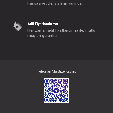
hassasiyetiyle, sizlerin yanında.
SEBİ PRİME Waffle Kroşetalı At İşleme Tulum ( Mint )
Adil Fiyatlandırma
FIYATLARI GÖRMEK IÇIN ÜYE
FIYATLARI GÖRMEK
Her zaman adil fiyatlandırma ile, mutlu
OLUNUZ
OLUNUZ
müşteri garantisi.
#001.10012.10
#001.10012.2
- 10 %
Telegram'da Bize Katılın.
SEBİ PRİME Waffle Kroşetalı At İşleme Tulum ( Ekru )