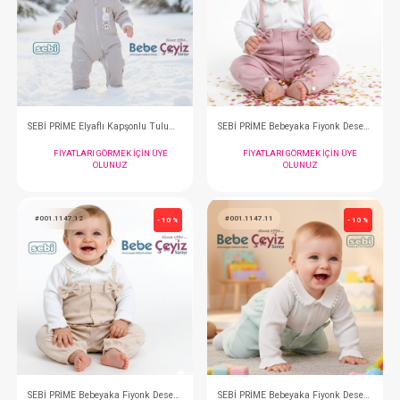
SEBİ PRİME Elyaflı Kapşonlu Tulum ( Ekru )
FIYATLARI GÖRMEK IÇIN ÜYE
FIYATLARI GÖRMEK
OLUNUZ
OLUNUZ
#001.1144.5
#001.1147.36
- 10 %
SEBİ PRİME Elyaflı Kapşonlu Tulum ( Gri )
FIYATLARI GÖRMEK IÇIN ÜYE
FIYATLARI GÖRMEK