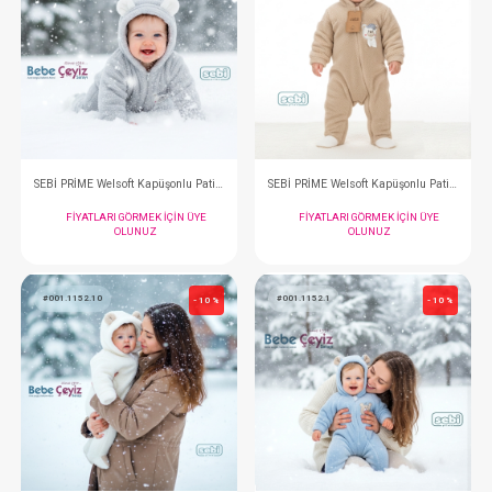
FIYATLARI GÖRMEK IÇIN ÜYE
FIYATLARI GÖRMEK
OLUNUZ
OLUNUZ
#001.1151.8
#001.1151.10
- 10 %
SEBİ PRİME Welsoft Kapüşonlu Patikli Tulum ( Somon )
FIYATLARI GÖRMEK IÇIN ÜYE
FIYATLARI GÖRMEK
OLUNUZ
OLUNUZ