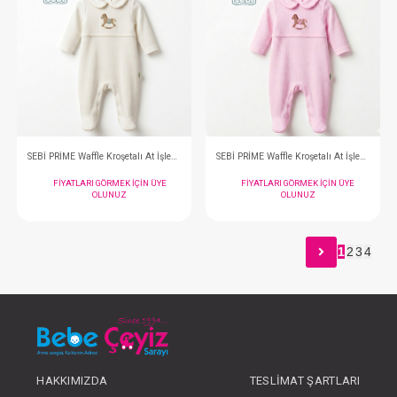
SEBİ PRİME Welsoft Kapüşonlu Patikli Tulum ( Gri )
FIYATLARI GÖRMEK IÇIN ÜYE
FIYATLARI GÖRMEK
OLUNUZ
OLUNUZ
1
2
3
4
#001.1152.10
#001.1152.1
- 10 %
HAKKIMIZDA
TESLIMAT ŞARTLARI