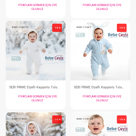
SEBİ PRİME Elyaflı Kapşonlu Tulum ( Yeşil )
FIYATLARI GÖRMEK IÇIN ÜYE
FIYATLARI GÖRMEK
OLUNUZ
OLUNUZ
#001.1144.10
#001.1144.1
- 10 %