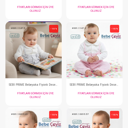
OLUNUZ
OLUNUZ
#001.1147.12
#001.1147.11
- 10 %
SEBİ PRİME Bebeyaka Fiyonk Desenli Tulum ( Bej )
FIYATLARI GÖRMEK IÇIN ÜYE
FIYATLARI GÖRMEK
OLUNUZ
OLUNUZ