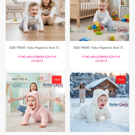
SEBİ PRİME Kabak İşlemeli Çizgili Kısa Tulum ( Ekru Mint )
FIYATLARI GÖRMEK IÇIN ÜYE
FIYATLARI GÖRMEK
OLUNUZ
OLUNUZ
#001.1150.12
#001.1150.11
- 10 %