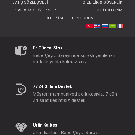
SATIŞ SÖZLEŞMESI
GIZLILIK & GÜVENLIK
İPTAL & İADE İŞLEMLERI
GERI BILDIRIM
İLETIŞIM
HIZLI ÖDEME
SEBİ PRİME Welsoft Kapüşonlu Patikli Tulum ( Ekru )
En Güncel Stok
FIYATLARI GÖRMEK IÇIN ÜYE
FIYATLARI GÖRMEK
Bebe Çeyiz Sarayı'nda sürekli yenilenen
OLUNUZ
OLUNUZ
stok ile yolda kalmazsınız.
#001.10012.11
#001.10012.8
- 10 %
7 / 24 Online Destek
Müşteri memnuniyeti politikasıyla, 7 gün
24 saat kesintisiz destek.
Ürün Kalitesi
Ürün kalitesi, Bebe Çeyiz Sarayı