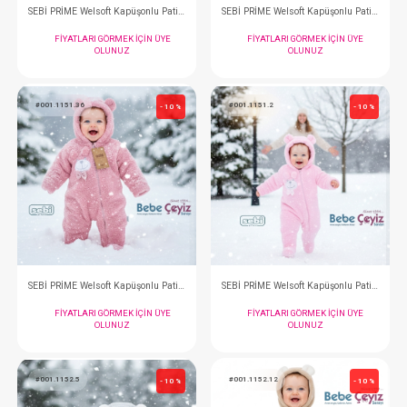
SEBİ PRİME Yaka Papyonlu Askı Baskılı Tulum ( Bej )
FIYATLARI GÖRMEK IÇIN ÜYE
FIYATLARI GÖRMEK
OLUNUZ
OLUNUZ
#001.1150.5
#001.1150.1
- 10 %
SEBİ PRİME Yaka Papyonlu Askı Baskılı Tulum ( Gri )