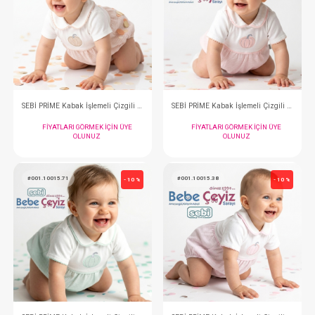
#001.1147.5
#001.1147.2
- 10 %
SEBİ PRİME Bebeyaka Fiyonk Desenli Tulum ( Gri )
FIYATLARI GÖRMEK IÇIN ÜYE
FIYATLARI GÖRMEK
OLUNUZ
OLUNUZ
#001.10015.41
#001.10015.57
- 10 %