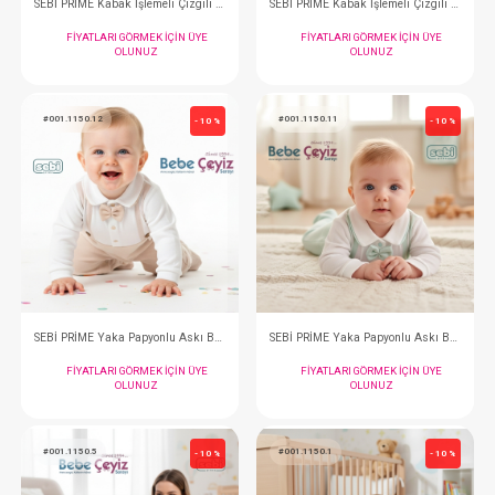
SEBİ PRİME Kabak İşlemeli Çizgili Kısa Tulum ( Ekru Bej )
FIYATLARI GÖRMEK IÇIN ÜYE
FIYATLARI GÖRMEK
OLUNUZ
OLUNUZ
#001.10015.71
#001.10015.38
- 10 %