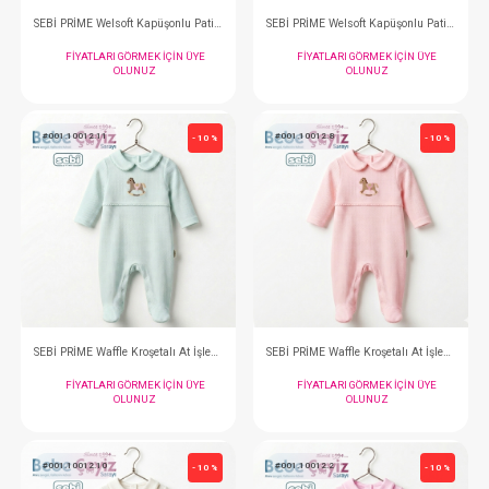
#001.1151.36
#001.1151.2
- 10 %
SEBİ PRİME Welsoft Kapüşonlu Patikli Tulum ( Gül Kurusu )
FIYATLARI GÖRMEK IÇIN ÜYE
FIYATLARI GÖRMEK
OLUNUZ
OLUNUZ
#001.1152.5
#001.1152.12
- 10 %