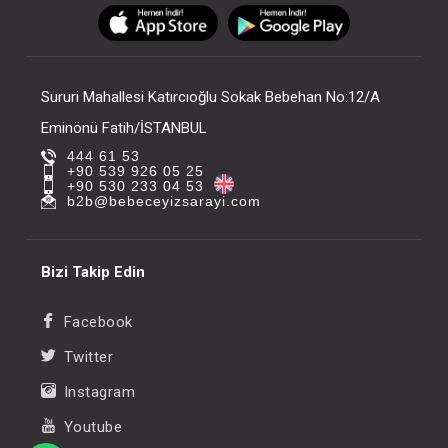
FIYATLARI GÖRMEK IÇIN ÜYE
FIYATLARI GÖRMEK
OLUNUZ
OLUNUZ
Sururi Mahallesi Katırcıoğlu Sokak Bebehan No:12/A
Eminönü Fatih/İSTANBUL
444 61 53
+90 539 926 05 25
+90 530 233 04 53
b2b@bebeceyizsarayi.com
Bizi Takip Edin
Facebook
Twitter
Instagram
Youtube