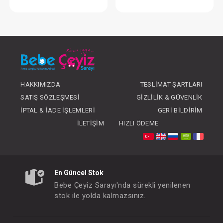
Tulum...
Tulum...Nostal
FIYATLARI GÖRMEK IÇIN ÜYE
FIYATLARI GÖRMEK
OLUNUZ
OLUNUZ
HAKKIMIZDA
TESLIMAT ŞARTLARI
SATIŞ SÖZLEŞMESI
GIZLILIK & GÜVENLIK
İPTAL & İADE İŞLEMLERI
GERI BILDIRIM
İLETIŞIM
HIZLI ÖDEME
En Güncel Stok
Bebe Çeyiz Sarayı'nda sürekli yenilenen
stok ile yolda kalmazsınız.