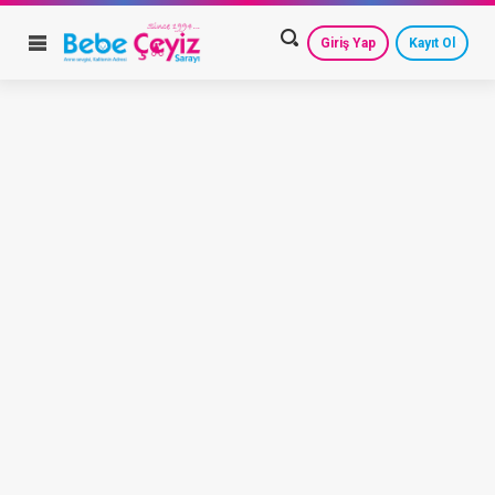
Giriş Yap
Kayıt Ol
HESAP AYARLARIM
GEÇMİŞ SİPARİŞLERİM
GÜVENLİ ÇIKIŞ