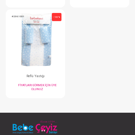
Yan Yatış Yastığı...
Boğulmayı Önleyici
FIYATLARI GÖRMEK IÇIN ÜYE
FIYATLARI GÖRMEK
OLUNUZ
OLUNUZ
#236.1031
- 10 %
Reflü Yastığı