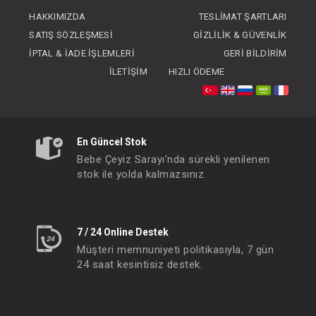
FIYATLARI GÖRMEK IÇIN ÜYE
HAKKIMIZDA
TESLIMAT ŞARTLARI
OLUNUZ
SATIŞ SÖZLEŞMESI
GIZLILIK & GÜVENLIK
İPTAL & İADE İŞLEMLERI
GERI BILDIRIM
İLETIŞIM
HIZLI ÖDEME
En Güncel Stok
Bebe Çeyiz Sarayı'nda sürekli yenilenen
stok ile yolda kalmazsınız.
7 / 24 Online Destek
Müşteri memnuniyeti politikasıyla, 7 gün
24 saat kesintisiz destek.