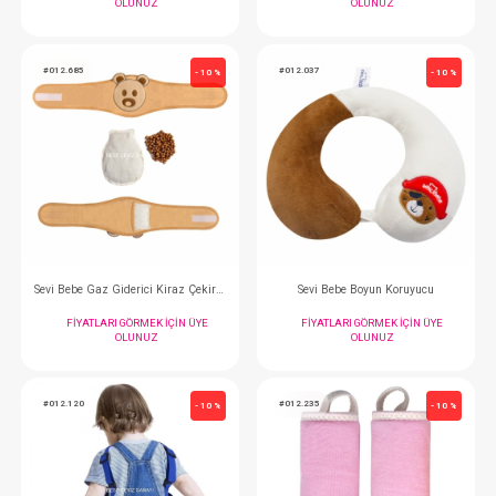
#012.129
#012.219
- 10 %
Sevi Bebe Emekleme Dizliği...Destekli
Yatak Sinekliği..
FIYATLARI GÖRMEK IÇIN ÜYE
FIYATLARI GÖRMEK
OLUNUZ
OLUNUZ
#012.685
#012.037
- 10 %