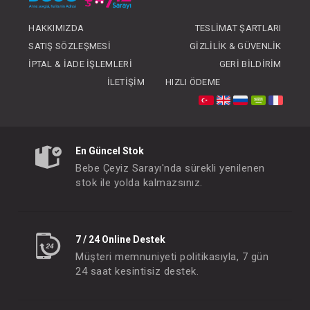
HAKKIMIZDA
TESLIMAT ŞARTLARI
SATIŞ SÖZLEŞMESI
GIZLILIK & GÜVENLIK
Sevi Bebe Emekleme Dizliği
İPTAL & İADE İŞLEMLERI
GERI BILDIRIM
FIYATLARI GÖRMEK IÇIN ÜYE
FIYATLARI GÖRMEK
İLETIŞIM
HIZLI ÖDEME
OLUNUZ
OLUNUZ
#012.8598
#012.055
- 10 %
En Güncel Stok
Bebe Çeyiz Sarayı'nda sürekli yenilenen
stok ile yolda kalmazsınız.
7 / 24 Online Destek
Müşteri memnuniyeti politikasıyla, 7 gün
24 saat kesintisiz destek.