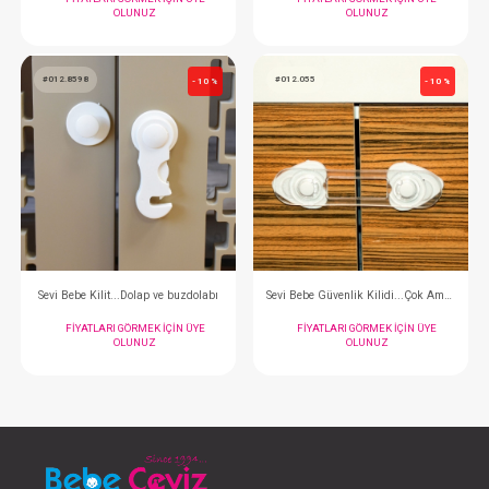
Sevi Bebe Çocuk Güvenlik Kemeri
Oto Koltuğu Kemer
FIYATLARI GÖRMEK IÇIN ÜYE
FIYATLARI GÖRMEK
OLUNUZ
OLUNUZ
#012.191
#012.207
- 10 %