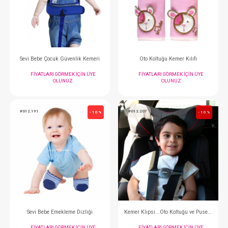
Sevi Bebe Gaz Giderici Kiraz Çekirdekli Bel Bandı
Sevi Bebe Boyun K
FIYATLARI GÖRMEK IÇIN ÜYE
FIYATLARI GÖRMEK
OLUNUZ
OLUNUZ
#012.120
#012.235
- 10 %