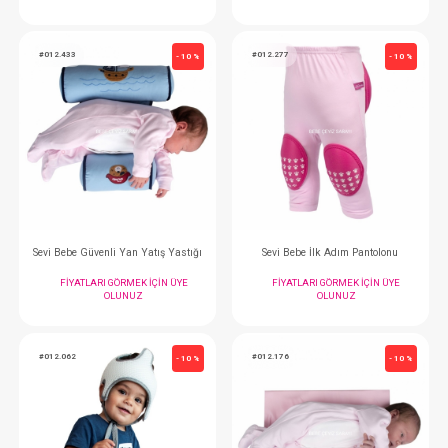
Sevi Bebe Reflü Yatağı
FIYATLARI GÖRMEK IÇIN ÜYE
FIYATLARI GÖRMEK
OLUNUZ
OLUNUZ
#012.433
#012.277
- 10 %
Sevi Bebe Güvenli Yan Yatış Yastığı
Sevi Bebe İlk Adım 