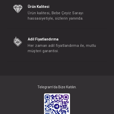
Sevi Bebe Kilit...Dolap ve buzdolabı
Ürün Kalitesi
FIYATLARI GÖRMEK IÇIN ÜYE
FIYATLARI GÖRMEK
Ürün kalitesi, Bebe Çeyiz Sarayı
OLUNUZ
OLUNUZ
hassasiyetiyle, sizlerin yanında.
Adil Fiyatlandırma
Her zaman adil fiyatlandırma ile, mutlu
müşteri garantisi.
Telegram'da Bize Katılın.