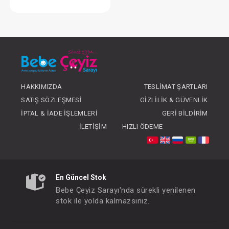
Bebek Uyku Maskesi
FIYATLARI GÖRMEK IÇIN ÜYE
OLUNUZ
HAKKIMIZDA
TESLIMAT ŞARTLARI
SATIŞ SÖZLEŞMESI
GIZLILIK & GÜVENLIK
İPTAL & İADE İŞLEMLERI
GERI BILDIRIM
İLETIŞIM
HIZLI ÖDEME
En Güncel Stok
Bebe Çeyiz Sarayı'nda sürekli yenilenen
stok ile yolda kalmazsınız.