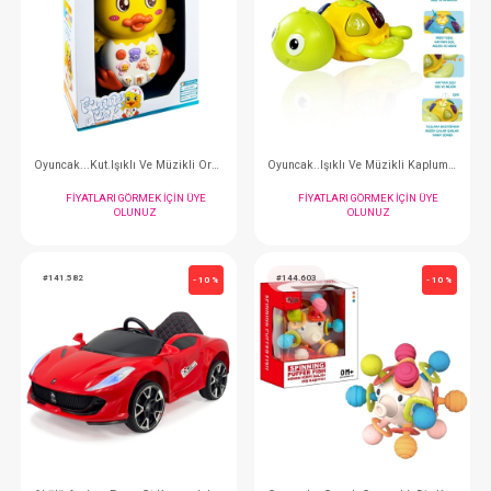
#144.6000
#144.1692
- 10 %
Oyuncak...Araba Kut. Isıklı Müz. Anahtarlı
FIYATLARI GÖRMEK IÇIN ÜYE
FIYATLARI GÖRMEK
OLUNUZ
OLUNUZ
#144.124
#144.100
- 10 %