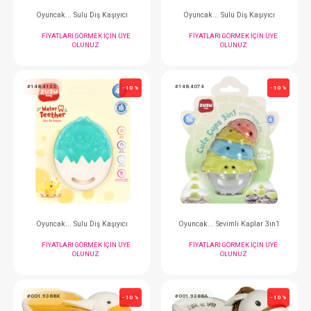
#144.1507
#144.1605
- 10 %
Oyuncak... Eğitici Poppitli Cırcırlı Bebek
FIYATLARI GÖRMEK IÇIN ÜYE
FIYATLARI GÖRMEK
OLUNUZ
OLUNUZ
#148.4150
#148.4141
- 10 %