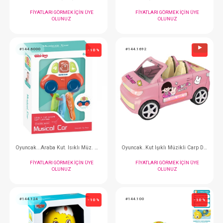
OLUNUZ
OLUNUZ
#144.6033
#144.6011
- 10 %
Oyuncak...10in1 Diş Kaşıyıcılı Ahtapot
FIYATLARI GÖRMEK IÇIN ÜYE
FIYATLARI GÖRMEK
OLUNUZ
OLUNUZ