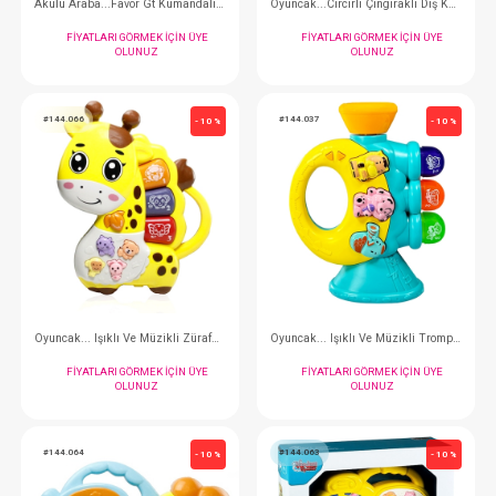
Oyuncak...Kut.Işıklı Ve Müzikli Ordek Bebek Piyano
FIYATLARI GÖRMEK IÇIN ÜYE
FIYATLARI GÖRMEK
OLUNUZ
OLUNUZ
#141.582
#144.603
- 10 %