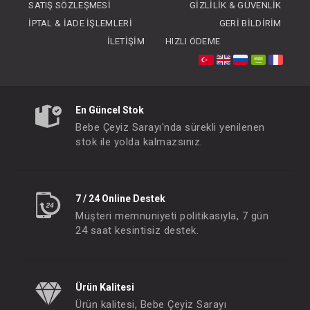
SATIŞ SÖZLEŞMESI
GIZLILIK & GÜVENLIK
İPTAL & İADE İŞLEMLERI
GERI BILDIRIM
İLETIŞIM
HIZLI ÖDEME
Oyuncak... Sulu Diş Kaşıyıcı
Oyuncak... Sulu Diş
En Güncel Stok
FIYATLARI GÖRMEK IÇIN ÜYE
FIYATLARI GÖRMEK
Bebe Çeyiz Sarayı'nda sürekli yenilenen
OLUNUZ
OLUNUZ
stok ile yolda kalmazsınız.
#148.4132
#148.4074
- 10 %
7 / 24 Online Destek
Müşteri memnuniyeti politikasıyla, 7 gün
24 saat kesintisiz destek.
Ürün Kalitesi
Ürün kalitesi, Bebe Çeyiz Sarayı