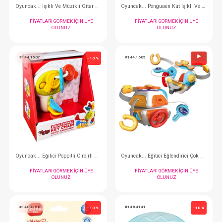
Oyuncak... Işıklı Ve Müzikli Zürafa Bebek
FIYATLARI GÖRMEK IÇIN ÜYE
FIYATLARI GÖRMEK
OLUNUZ
OLUNUZ
#144.064
#144.063
- 10 %
Oyuncak... Işıklı Ve Müzikli Solucan