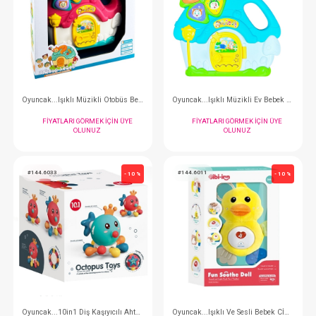
Çıngırak..Müzikli Fil Işıklı Diş Kaşıyıcı
FIYATLARI GÖRMEK IÇIN ÜYE
FIYATLARI GÖRMEK
OLUNUZ
OLUNUZ
#144.855180
#144.855
- 10 %
Oyuncak...Işıklı Müzikli Otobüs Bebek Piyanosu
FIYATLARI GÖRMEK IÇIN ÜYE
FIYATLARI GÖRMEK