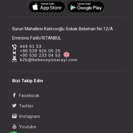
FIYATLARI GÖRMEK IÇIN ÜYE
FIYATLARI GÖRMEK
OLUNUZ
OLUNUZ
Sururi Mahallesi Katırcıoğlu Sokak Bebehan No:12/A
Eminönü Fatih/İSTANBUL
444 61 53
+90 539 926 05 25
+90 530 233 04 53
b2b@bebeceyizsarayi.com
Bizi Takip Edin
Facebook
Twitter
Instagram
Youtube