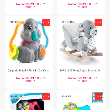
Oyun Halısı...Pianolu Dinazor
Oyuncak...Uykucu
FIYATLARI GÖRMEK IÇIN ÜYE
FIYATLARI GÖRMEK
OLUNUZ
OLUNUZ
#121.1039
#001.9388AY
- 10 %