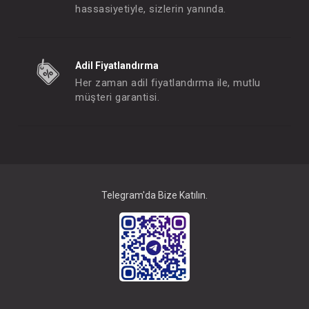
hassasiyetiyle, sizlerin yanında.
Oyuncak... Sulu Diş Kaşıyıcı
Oyuncak... Sevimli K
Adil Fiyatlandırma
FIYATLARI GÖRMEK IÇIN ÜYE
FIYATLARI GÖRMEK
Her zaman adil fiyatlandırma ile, mutlu
OLUNUZ
OLUNUZ
müşteri garantisi.
#001.9388K
#001.9388A
- 10 %
Telegram'da Bize Katılın.
SAFE LİNE Peluş Ahşap Sallanır Kuzu
SAFE LİNE Peluş Ahşap 