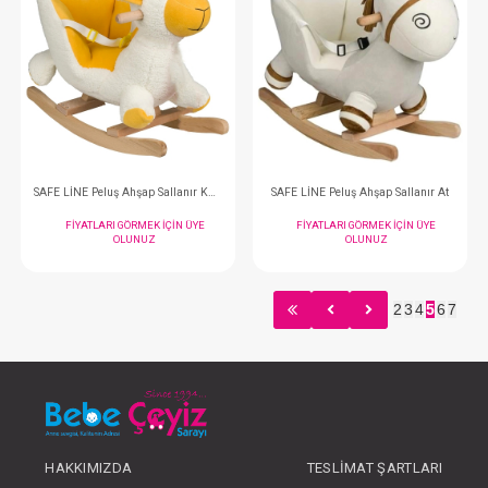
Oyuncak... Sulu Diş Kaşıyıcı
Oyuncak... Sulu Diş
FIYATLARI GÖRMEK IÇIN ÜYE
FIYATLARI GÖRMEK
OLUNUZ
OLUNUZ
2
3
4
5
6
7
#148.4134
#148.4133
- 10 %
HAKKIMIZDA
TESLIMAT ŞARTLARI