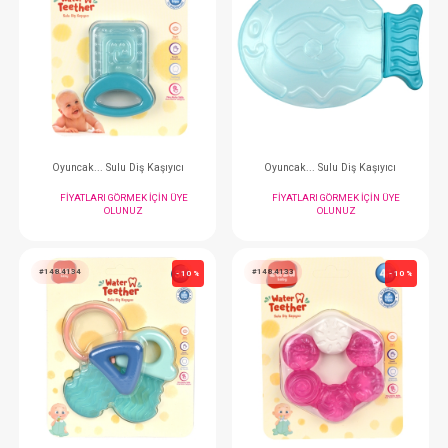
FIYATLARI GÖRMEK IÇIN ÜYE
FIYATLARI GÖRMEK
OLUNUZ
OLUNUZ
#144.036
#144.115
- 10 %
Oyuncak... Işıklı Ve Müzikli Gitar Bebek
FIYATLARI GÖRMEK IÇIN ÜYE
FIYATLARI GÖRMEK
OLUNUZ
OLUNUZ