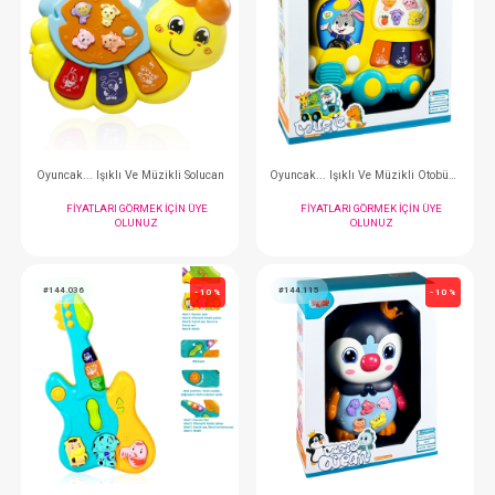
Akülü Araba...Favor Gt Kumandalı 4x2 12v Kırmızı
FIYATLARI GÖRMEK IÇIN ÜYE
FIYATLARI GÖRMEK
OLUNUZ
OLUNUZ
#144.066
#144.037
- 10 %