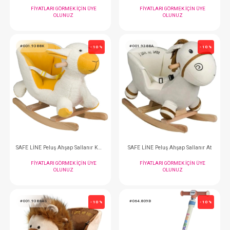
Akülü Araba...Favor Gt Kumandalı 4x2 12v Kırmızı
FIYATLARI GÖRMEK IÇIN ÜYE
FIYATLARI GÖRMEK
OLUNUZ
OLUNUZ
#001.9388K
#001.9388A
- 10 %