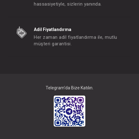
hassasiyetiyle, sizlerin yanında.
Babycim Oyun Halısı...Pianolu Balina
Adil Fiyatlandırma
FIYATLARI GÖRMEK IÇIN ÜYE
FIYATLARI GÖRMEK
Her zaman adil fiyatlandırma ile, mutlu
OLUNUZ
OLUNUZ
müşteri garantisi.
#144.513
#144.404
- 10 %
Telegram'da Bize Katılın.
Oyuncak... Işıklı Ve Müzikli Hareketli Sporu Robot