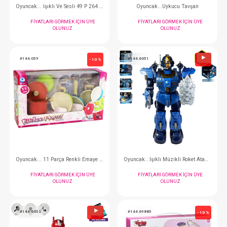
Oyuncak ... İlk Adım Arabam
FIYATLARI GÖRMEK IÇIN ÜYE
FIYATLARI GÖRMEK
OLUNUZ
OLUNUZ
#150.31324
#144.0856
- 10 %
Oyuncak...Sesli Ve Işıklı Kepçe