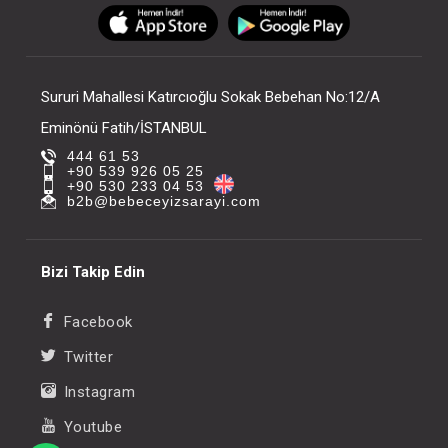
FIYATLARI GÖRMEK IÇIN ÜYE
FIYATLARI GÖRMEK
OLUNUZ
OLUNUZ
Sururi Mahallesi Katırcıoğlu Sokak Bebehan No:12/A
Eminönü Fatih/İSTANBUL
444 61 53
+90 539 926 05 25
+90 530 233 04 53
b2b@bebeceyizsarayi.com
Bizi Takip Edin
Facebook
Twitter
Instagram
Youtube