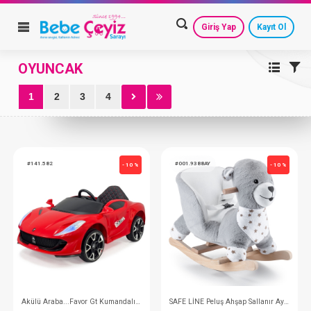
Giriş Yap
Kayıt Ol
OYUNCAK
Varsayılan
HESAP AYARLARIM
GEÇMİŞ SİPARİŞLERİM
1
2
3
4
Artan Fiyat
GÜVENLİ ÇIKIŞ
Azalan Fiyat
En Eski
#141.582
#001.9388AY
- 10 %
En Yeni