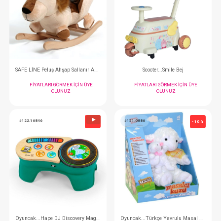
SAFE LİNE Peluş Ahşap Sallanır Kuzu
SAFE LİNE Peluş Ahşap 
FIYATLARI GÖRMEK IÇIN ÜYE
FIYATLARI GÖRMEK
OLUNUZ
OLUNUZ
#001.9388AS
#064.809B
- 10 %
SAFE LİNE Peluş Ahşap Sallanır Aslan
Scooter...Smile
FIYATLARI GÖRMEK IÇIN ÜYE
FIYATLARI GÖRMEK