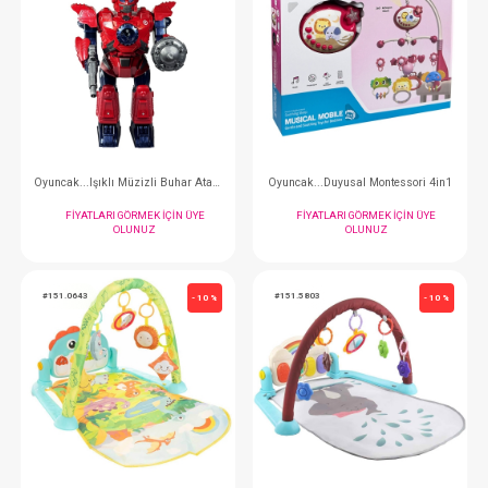
FIYATLARI GÖRMEK IÇIN ÜYE
FIYATLARI GÖRMEK
OLUNUZ
OLUNUZ
#144.2805
#121.3600
- 10 %
Oyuncak... Işıklı Ve Sesli 49 P 264 Cm Tren
Oyuncak...Uykucu
FIYATLARI GÖRMEK IÇIN ÜYE
FIYATLARI GÖRMEK
OLUNUZ
OLUNUZ