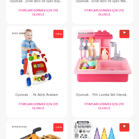
Oyuncak...Piyanolu 2in1 Yürüteç Oyun Halısı
Oyuncak... İlk Sü
FIYATLARI GÖRMEK IÇIN ÜYE
FIYATLARI GÖRMEK
OLUNUZ
OLUNUZ
#150.31314
#150.31334
- 10 %