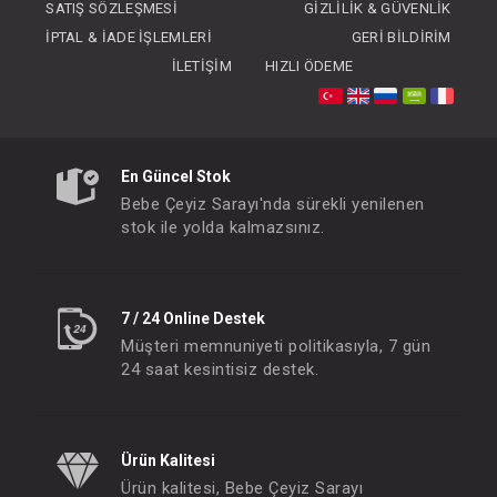
SATIŞ SÖZLEŞMESI
GIZLILIK & GÜVENLIK
İPTAL & İADE İŞLEMLERI
GERI BILDIRIM
İLETIŞIM
HIZLI ÖDEME
Oyun Halısı...Pianolu Dinazor
Oyun Halısı...Piyanol
En Güncel Stok
FIYATLARI GÖRMEK IÇIN ÜYE
FIYATLARI GÖRMEK
Bebe Çeyiz Sarayı'nda sürekli yenilenen
OLUNUZ
OLUNUZ
stok ile yolda kalmazsınız.
#151.8984
#151.8152
- 10 %
7 / 24 Online Destek
Müşteri memnuniyeti politikasıyla, 7 gün
24 saat kesintisiz destek.
Ürün Kalitesi
Ürün kalitesi, Bebe Çeyiz Sarayı