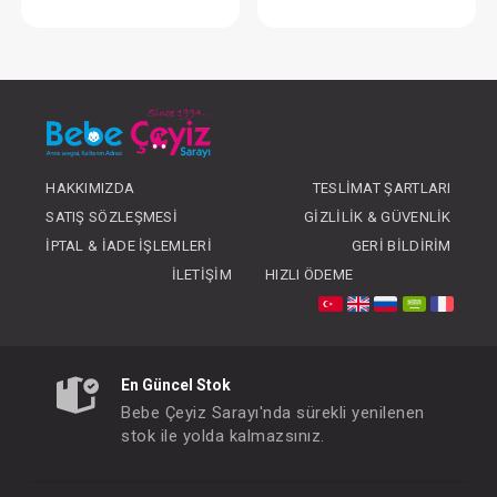
Organizer...Anne&Bebek; Katlamalı
Bakım Çantası...An
FIYATLARI GÖRMEK IÇIN ÜYE
FIYATLARI GÖRMEK
OLUNUZ
OLUNUZ
HAKKIMIZDA
TESLIMAT ŞARTLARI
SATIŞ SÖZLEŞMESI
GIZLILIK & GÜVENLIK
İPTAL & İADE İŞLEMLERI
GERI BILDIRIM
İLETIŞIM
HIZLI ÖDEME
En Güncel Stok
Bebe Çeyiz Sarayı'nda sürekli yenilenen
stok ile yolda kalmazsınız.