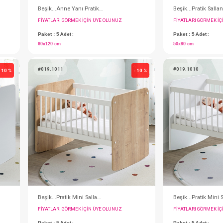
Beşik...Anne Yanı Pratik Tekerlekli 60x120 (Ahşap)
Beşik...Anne Yanı Pratik Tekerlekli 60x120 (Beyaz)
IN ÜYE OLUNUZ
FIYATLARI GÖRMEK IÇIN ÜYE OLUNUZ
Paket : 5
Adet :
60x120 cm
#019.1011
- 10 %