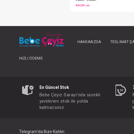
HAKKIMIZDA
TESLIMAT Ş
HIZLI ÖDEME
En Güncel Stok
FIYATLARI GÖRMEK IÇ
Bebe Çeyiz Sarayı'nda sürekli
Paket : 5
Adet :
yenilenen stok ile yolda
kalmazsınız.
60x120 cm
Telegram'da Bize Katılın.