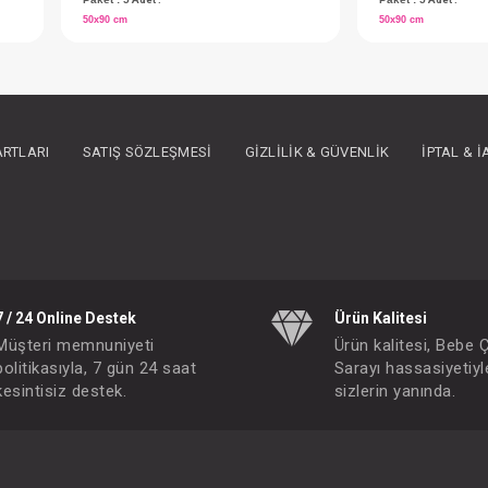
ARTLARI
SATIŞ SÖZLEŞMESI
GIZLILIK & GÜVENLIK
İPTAL & 
Beşik...Pratik Kademeli Sallanır 60x120 ( Beyaz )
Beşik...Pratik Mini Sallanır 50x90 ( Ahşap )
7 / 24 Online Destek
Ürün Kalitesi
IN ÜYE OLUNUZ
FIYATLARI GÖRMEK IÇIN ÜYE OLUNUZ
Müşteri memnuniyeti
Ürün kalitesi, Bebe 
Paket : 5
Adet :
politikasıyla, 7 gün 24 saat
Sarayı hassasiyetiyl
kesintisiz destek.
sizlerin yanında.
50x90 cm