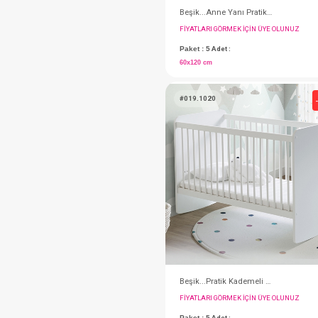
FIYATLARI GÖRMEK IÇ
Paket : 5
Adet :
60x120 cm
#019.1020