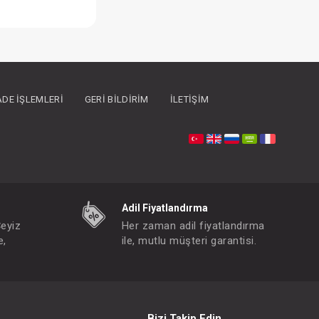
İADE İŞLEMLERI
GERI BILDIRIM
İLETIŞIM
Beşik...Pratik Mini Sallanır 50x90 ( Beyaz )
Adil Fiyatlandırma
FIYATLARI GÖRMEK IÇIN ÜYE OLUNUZ
Çeyiz
Her zaman adil fiyatlandırma
Paket : 5
Adet :
e,
ile, mutlu müşteri garantisi.
50x90 cm
Bizi Takip Edin