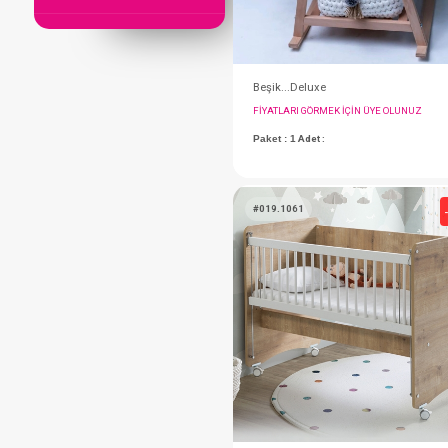
Beşik...Deluxe
FIYATLARI GÖRMEK IÇ
Paket : 1
Adet :
#019.1061