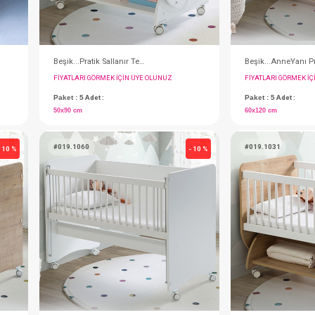
Beşik...Pratik Sallanır Tekerlekli 50x90 (Beyaz)
IN ÜYE OLUNUZ
FIYATLARI GÖRMEK IÇIN ÜYE OLUNUZ
Paket : 5
Adet :
50x90 cm
#019.1060
- 10 %