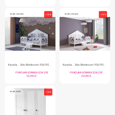
Şifonyer... Mignon
Karyola... Alessi 90x
FIYATLARI GÖRMEK IÇIN ÜYE
FIYATLARI GÖRMEK
OLUNUZ
OLUNUZ
#105.199240
#105.199230
- 10 %
Karyola... Solo Montessori 90x190 Gri