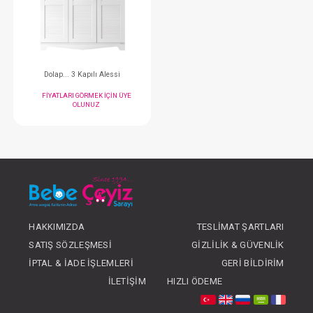
FIYATLARI GÖRMEK IÇIN ÜYE
FIYATLARI GÖRMEK
OLUNUZ
OLUNUZ
#105.2303
- 10 %
HAKKIMIZDA
TESLIMAT ŞARTLARI
SATIŞ SÖZLEŞMESI
GIZLILIK & GÜVENLIK
Dolap... 3 Kapılı Alessi
İPTAL & İADE İŞLEMLERI
GERI BILDIRIM
FIYATLARI GÖRMEK IÇIN ÜYE
İLETIŞIM
HIZLI ÖDEME
OLUNUZ