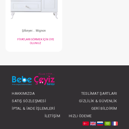
FIYATLARI GÖRMEK IÇIN ÜYE
FIYATLARI GÖRMEK
OLUNUZ
OLUNUZ
#105.1305
- 10 %
HAKKIMIZDA
TESLIMAT ŞARTLARI
SATIŞ SÖZLEŞMESI
GIZLILIK & GÜVENLIK
Şifonyer... Mignon
İPTAL & İADE İŞLEMLERI
GERI BILDIRIM
FIYATLARI GÖRMEK IÇIN ÜYE
İLETIŞIM
HIZLI ÖDEME
OLUNUZ