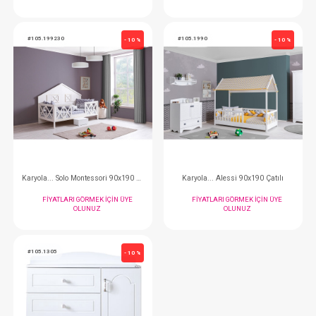
Dolap... 3 Kapılı Alessi
FIYATLARI GÖRMEK IÇIN ÜYE
FIYATLARI GÖRMEK
OLUNUZ
OLUNUZ
#105.199230
#105.1990
- 10 %
Karyola... Solo Montessori 90x190 Beyaz
Karyola... Alessi 90x