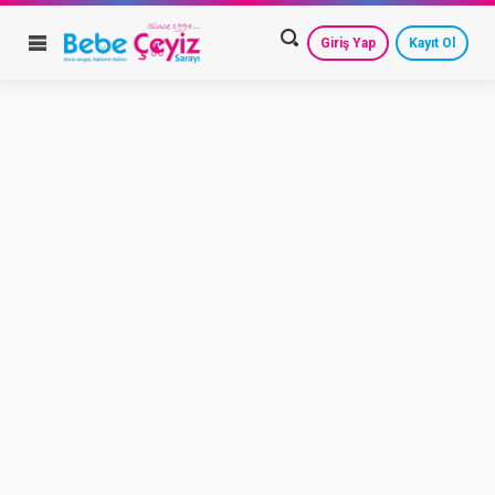
Giriş Yap
Kayıt Ol
HESAP AYARLARIM
GEÇMİŞ SİPARİŞLERİM
GÜVENLİ ÇIKIŞ