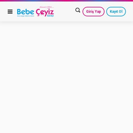
Giriş Yap
Kayıt Ol
HESAP AYARLARIM
GEÇMİŞ SİPARİŞLERİM
GÜVENLİ ÇIKIŞ