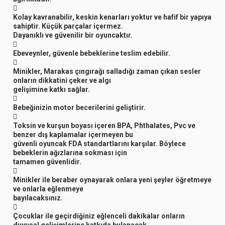

Kolay kavranabilir, keskin kenarları yoktur ve hafif bir yapıya
sahiptir. Küçük parçalar içermez.
Dayanıklı ve güvenilir bir oyuncaktır.

Ebeveynler, güvenle bebeklerine teslim edebilir.

Minikler, Marakas çıngırağı salladığı zaman çıkan sesler
onların dikkatini çeker ve algı
gelişimine katkı sağlar.

Bebeğinizin motor becerilerini geliştirir.

Toksin ve kurşun boyası içeren BPA, Phthalates, Pvc ve
benzer dış kaplamalar içermeyen bu
güvenli oyuncak FDA standartlarını karşılar. Böylece
bebeklerin ağızlarına sokması için
tamamen güvenlidir.

Minikler ile beraber oynayarak onlara yeni şeyler öğretmeye
ve onlarla eğlenmeye
bayılacaksınız.

Çocuklar ile geçirdiğiniz eğlenceli dakikalar onların
duyusal gelişimlerine katkıda bulanacak,