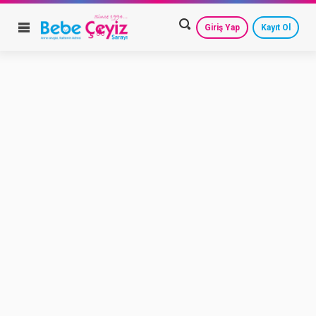
Giriş Yap
Kayıt Ol
HESAP AYARLARIM
GEÇMİŞ SİPARİŞLERİM
GÜVENLİ ÇIKIŞ