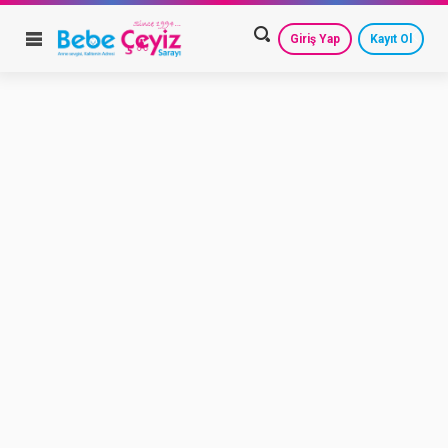
Giriş Yap
Kayıt Ol
HESAP AYARLARIM
GEÇMİŞ SİPARİŞLERİM
GÜVENLİ ÇIKIŞ