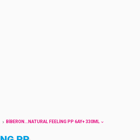
BIBERON...NATURAL FEELING PP 6AY+ 330ML
ING PP