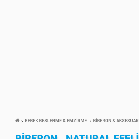
BEBEK BESLENME & EMZİRME
BİBERON & AKSESUAR
BIBERON...NATURAL FEEL