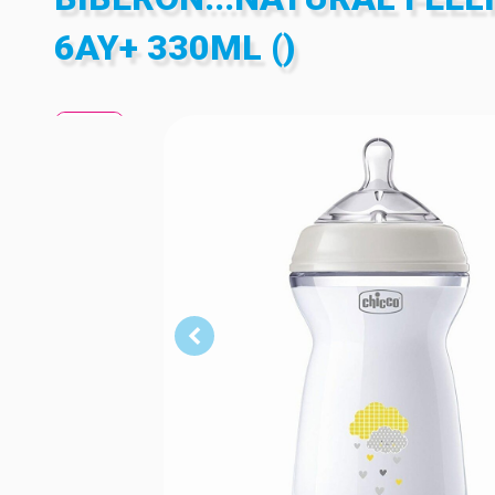
6AY+ 330ML ()
330 ml
330 ml
330 ml