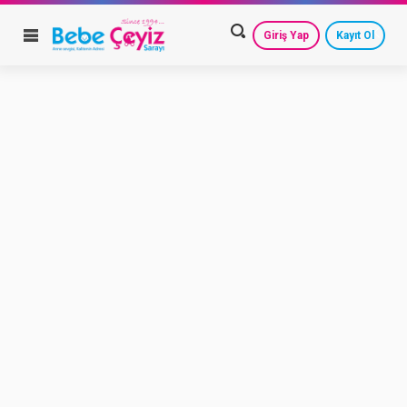
Giriş Yap
Kayıt Ol
HESAP AYARLARIM
GEÇMİŞ SİPARİŞLERİM
GÜVENLİ ÇIKIŞ