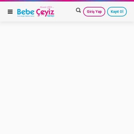
Giriş Yap
Kayıt Ol
HESAP AYARLARIM
GEÇMİŞ SİPARİŞLERİM
GÜVENLİ ÇIKIŞ