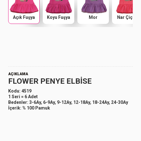
Açık Fuşya
Koyu Fuşya
Mor
Nar Çiçeği
AÇIKLAMA
FLOWER PENYE ELBİSE
Kodu:
4519
1 Seri =
6 Adet
Bedenler:
3-6Ay, 6-9Ay, 9-12Ay, 12-18Ay, 18-24Ay, 24-30Ay
İçerik:
% 100 Pamuk