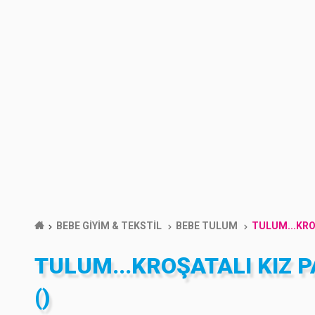
BEBE GİYİM & TEKSTİL
BEBE TULUM
TULUM...KRO
TULUM...KROŞATALI KIZ P
()