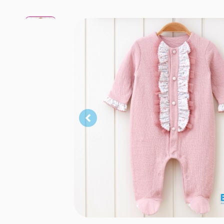
Gül
Kurusu
Pudra