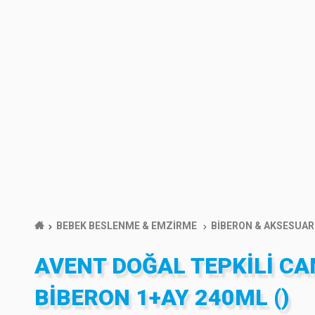
BEBEK BESLENME & EMZİRME
BİBERON & AKSESUAR
AVENT DOĞAL TEPKILI C
BIBERON 1+AY 240ML ()