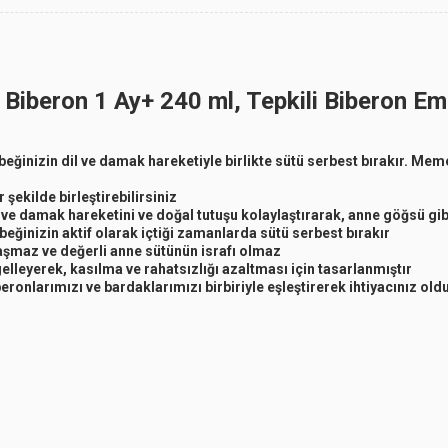
Biberon 1 Ay+ 240 ml, Tepkili Biberon Em
eğinizin dil ve damak hareketiyle birlikte sütü serbest bırakır. Mem
şekilde birleştirebilirsiniz
ve damak hareketini ve doğal tutuşu kolaylaştırarak, anne göğsü gi
inizin aktif olarak içtiği zamanlarda sütü serbest bırakır
aşmaz ve değerli anne sütünün israfı olmaz
elleyerek, kasılma ve rahatsızlığı azaltması için tasarlanmıştır
ronlarımızı ve bardaklarımızı birbiriyle eşleştirerek ihtiyacınız o