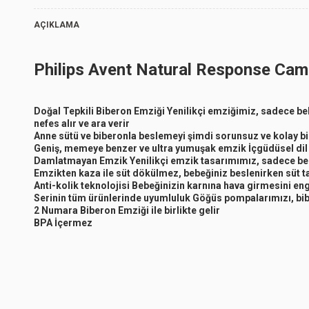
AÇIKLAMA
Philips Avent Natural Response Cam 
Doğal Tepkili Biberon Emziği Yenilikçi emziğimiz, sadece beb
nefes alır ve ara verir
Anne sütü ve biberonla beslemeyi şimdi sorunsuz ve kolay bir 
Geniş, memeye benzer ve ultra yumuşak emzik İçgüdüsel dil 
Damlatmayan Emzik Yenilikçi emzik tasarımımız, sadece bebeğ
Emzikten kaza ile süt dökülmez, bebeğiniz beslenirken süt t
Anti-kolik teknolojisi Bebeğinizin karnına hava girmesini eng
Serinin tüm ürünlerinde uyumluluk Göğüs pompalarımızı, bibe
2 Numara Biberon Emziği ile birlikte gelir
BPA İçermez