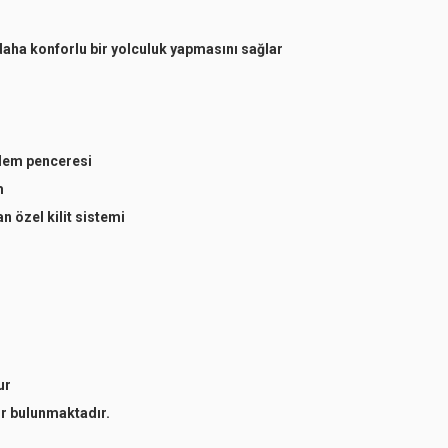
 daha konforlu bir yolculuk yapmasını sağlar
zlem penceresi
m
 özel kilit sistemi
ur
ör bulunmaktadır.