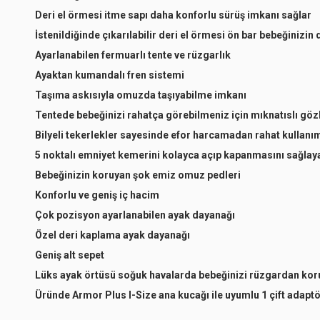
Gri
Deri el örmesi itme sapı daha konforlu sürüş imkanı sağlar
İstenildiğinde çıkarılabilir deri el örmesi ön bar bebeğinizin
Ayarlanabilen fermuarlı tente ve rüzgarlık
Ayaktan kumandalı fren sistemi
Gri
Taşıma askısıyla omuzda taşıyabilme imkanı
Tentede bebeğinizi rahatça görebilmeniz için mıknatıslı gö
Bilyeli tekerlekler sayesinde efor harcamadan rahat kullanı
Gri
5 noktalı emniyet kemerini kolayca açıp kapanmasını sağlayan
Bebeğinizin koruyan şok emiz omuz pedleri
Konforlu ve geniş iç hacim
Çok pozisyon ayarlanabilen ayak dayanağı
Gri
Özel deri kaplama ayak dayanağı
Geniş alt sepet
Lüks ayak örtüsü soğuk havalarda bebeğinizi rüzgardan kor
Gri
Üründe Armor Plus I-Size ana kucağı ile uyumlu 1 çift adapt