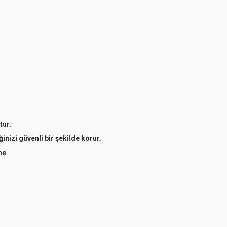
tur.
inizi güvenli bir şekilde korur.
me