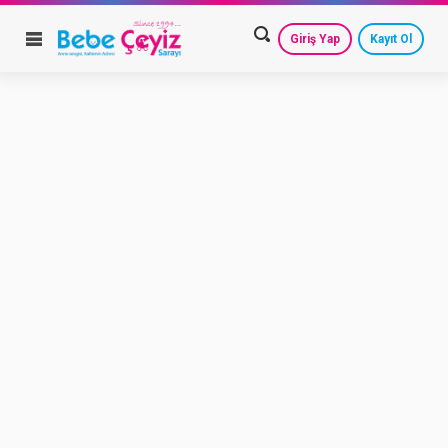
Giriş Yap
Kayıt Ol
HESAP AYARLARIM
GEÇMİŞ SİPARİŞLERİM
GÜVENLİ ÇIKIŞ