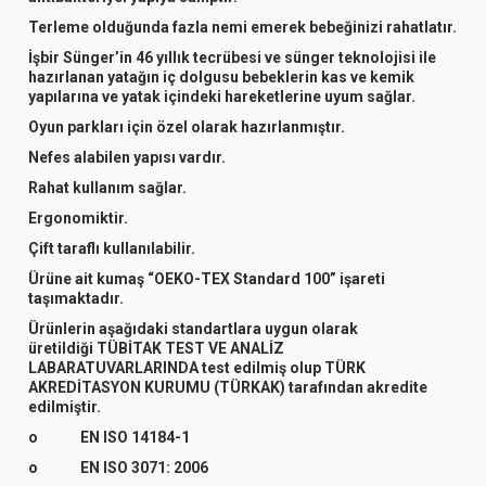
Terleme olduğunda fazla nemi emerek bebeğinizi rahatlatır.
İşbir Sünger’in 46 yıllık tecrübesi ve sünger teknolojisi ile
hazırlanan yatağın iç dolgusu bebeklerin kas ve kemik
yapılarına ve yatak içindeki hareketlerine uyum sağlar.
Oyun parkları için özel olarak hazırlanmıştır.
Nefes alabilen yapısı vardır.
Rahat kullanım sağlar.
Ergonomiktir.
Çift taraflı kullanılabilir.
Ürüne ait kumaş
“OEKO-TEX Standard 100”
işareti
taşımaktadır.
Ürünlerin aşağıdaki standartlara uygun olarak
üretildiği
TÜBİTAK TEST VE ANALİZ
LABARATUVARLARINDA
test edilmiş olup
TÜRK
AKREDİTASYON KURUMU (TÜRKAK)
tarafından akredite
edilmiştir.
o EN ISO 14184-1
o EN ISO 3071: 2006