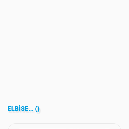
ELBISE... ()