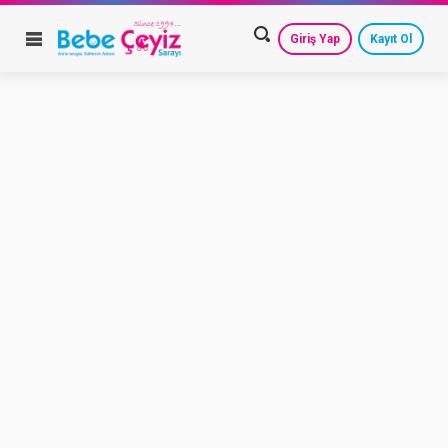
Giriş Yap
Kayıt Ol
HESAP AYARLARIM
GEÇMİŞ SİPARİŞLERİM
GÜVENLİ ÇIKIŞ