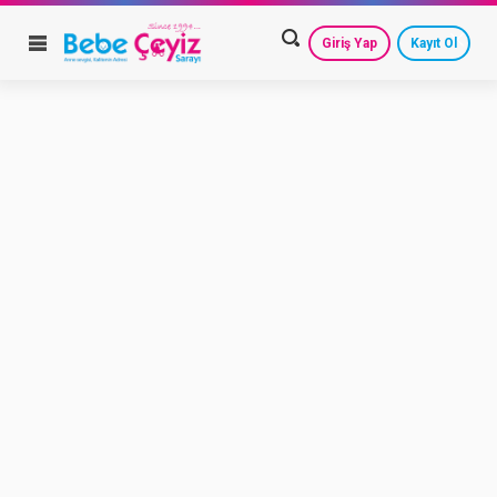
Giriş Yap
Kayıt Ol
HESAP AYARLARIM
GEÇMİŞ SİPARİŞLERİM
GÜVENLİ ÇIKIŞ